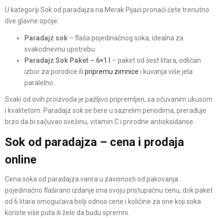
U kategoriji Sok od paradajza na Merak Pijaci pronaći ćete trenutno
dve glavne opcije:
Paradajz sok
– flaša pojedinačnog soka, idealna za
svakodnevnu upotrebu.
Paradajz Sok Paket – 6×1 l
– paket od šest litara, odličan
izbor za porodice ili
pripremu zimnice
i kuvanja više jela
paralelno.
Svaki od ovih proizvoda je pažljivo pripremljen, sa očuvanim ukusom
i kvalitetom. Paradajz sok se bere u sazrelim periodima, prerađuje
brzo da bi sačuvao svežinu, vitamin C i prirodne antioksidanse.
Sok od paradajza – cena i prodaja
online
Cena soka od paradajza varira u zavisnosti od pakovanja:
pojedinačno flaširano izdanje ima svoju pristupačnu cenu, dok paket
od 6 litara omogućava bolji odnos cene i količine za one koji soka
koriste više puta ili žele da budu spremni.