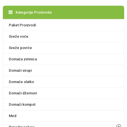
Kategorije Proizvoda
Paket Proizvodi
Sveže voće
Sveže povrće
Domaća zimnica
Domaći sirupi
Domaće slatko
Domaći džemovi
Domaći kompot
Med