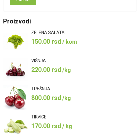
Minimalna
Maksimalna
cena
cena
Proizvodi
ZELENA SALATA
150.00
rsd
/ kom
VIŠNJA
220.00
rsd
/kg
TREŠNJA
800.00
rsd
/kg
TIKVICE
170.00
rsd
/ kg