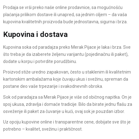
Prodaja se vrši preko naše online prodavnice, sa mogućnošću
plaćanja prilikom dostave ili unapred, sa jednim ciljem – da vaša
kupovina kvalitetnih proizvoda bude jednostavna, sigurna i brza.
Kupovina i dostava
Kupovina soka od paradajza preko Merak Pijace je laka i brza. Sve
što treba je da izaberete željenu varijantu (pojedinačnu ili paket),
dodate u korpu i potvrdite porudžbinu.
Proizvod stiže uredno zapakovan, često u staklenim ili kvalitetnim
kartonskim ambalažama koje čuvaju ukus i svežinu, spreman da
postane deo vaše trpezarije i svakodnevnih obroka.
Sok od paradajza sa Merak Pijace je više od običnog napitka. On je
spoj ukusa, zdravlja i domaće tradicije. Bilo da birate jednu flašu za
osveženje ili paket za čuvanje u kući, ovaj sok je pouzdan izbor.
Uz opciju kupovine online i transparentne cene, dobijate sve što je
potrebno – kvalitet, svežinu i praktičnost.