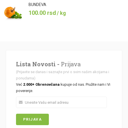
BUNDEVA
100.00
rsd
/ kg
Lista Novosti -
Prijava
(Prijavite se danas i saznajte prvi o svim našim akcijama i
ponudama)
Već
2.000+ Obrenovčana
kupuje od nas. Pružite nam i Vi
poverenje.