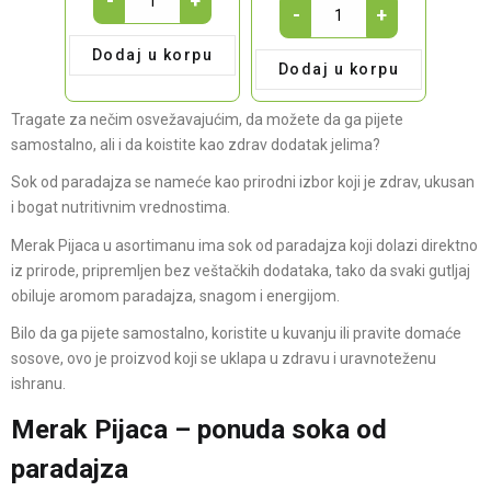
-
+
je
PARADAJZ
je:
-
+
sok
bila:
SOK
2,100.00 RSD
1l
2,700.00 RSD.
PAKET
Dodaj u korpu
quantity
Dodaj u korpu
-
6x1l
Tragate za nečim osvežavajućim, da možete da ga pijete
quantity
samostalno, ali i da koistite kao zdrav dodatak jelima?
Sok od paradajza se nameće kao prirodni izbor koji je zdrav, ukusan
i bogat nutritivnim vrednostima.
Merak Pijaca u asortimanu ima sok od paradajza koji dolazi direktno
iz prirode, pripremljen bez veštačkih dodataka, tako da svaki gutljaj
obiluje aromom paradajza, snagom i energijom.
Bilo da ga pijete samostalno, koristite u kuvanju ili pravite domaće
sosove, ovo je proizvod koji se uklapa u zdravu i uravnoteženu
ishranu.
Merak Pijaca – ponuda soka od
paradajza