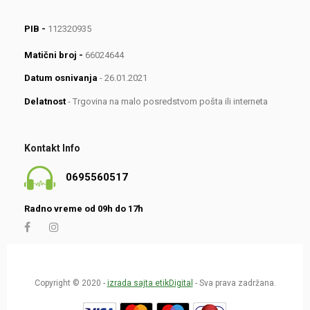
PIB -
112320935
Matični broj -
66024644
Datum osnivanja
- 26.01.2021
Delatnost
- Trgovina na malo posredstvom pošta ili interneta
Kontakt Info
0695560517
Radno vreme od 09h do 17h
Copyright © 2020 -
izrada sajta etikDigital
- Sva prava zadržana.