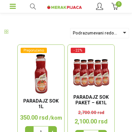
0
Podrazumevani redosled
Preporučeno
- 22%
PARADAJZ SOK
PARADAJZ SOK
PAKET – 6X1L
1L
2,700.00
rsd
350.00
rsd
/kom
Originalna
Trenutna
2,100.00
rsd
cena
cena
Paradajz