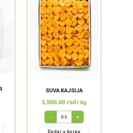
R
SUVA KAJSIJA
m
1,500.00
rsd
/ kg
SUVA
-
+
KAJSIJA
quantity
Dodaj u korpu