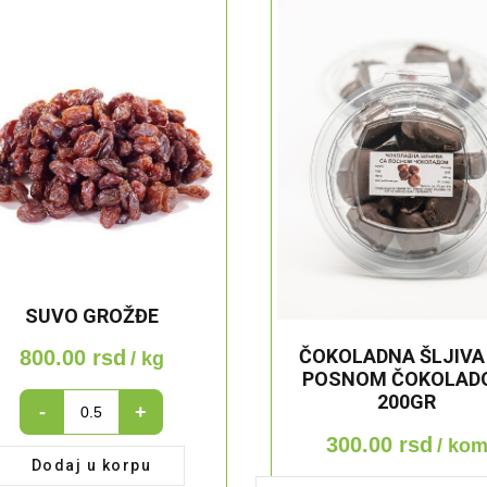
SUVO GROŽĐE
ČOKOLADNA ŠLJIVA
800.00
rsd
/ kg
POSNOM ČOKOLAD
200GR
SUVO
-
+
GROŽĐE
300.00
rsd
/ ko
quantity
Dodaj u korpu