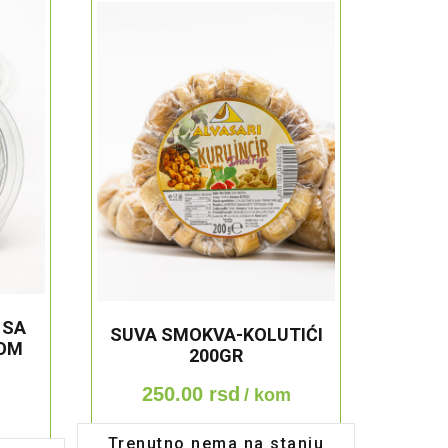
 SA
SUVA SMOKVA-KOLUTIĆI
OM
200GR
250.00
rsd
/ kom
m
Trenutno nema na stanju