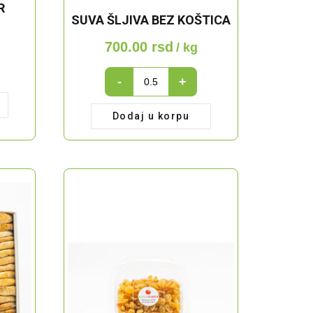
R
SUVA ŠLJIVA BEZ KOŠTICA
m
700.00
rsd
/ kg
SUVA
-
+
ŠLJIVA
BEZ
Dodaj u korpu
KOŠTICA
quantity