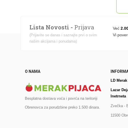
Lista Novosti -
Prijava
Već
2.0
Vi pover
(Prijavite se danas i saznajte prvi o svim
našim akcijama i ponudama)
O NAMA
INFORMA
LD Merak
Lazar Dej
Inetrneta
Besplatna dostava voća i povrća na teritoriji
Zvečka - 
Obrenovca za porudzbine preko 1.500 dinara.
11500 Obr