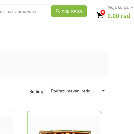
Moja korpa
PRETRAGA
0
0.00
rsd
Podrazumevani redosled
Sortiraj: