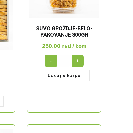
SUVO GROŽDJE-BELO-
PAKOVANJE 300GR
250.00
rsd
/ kom
Suvo
-
+
groždje-
belo-
g
Dodaj u korpu
pakovanje
300gr
quantity