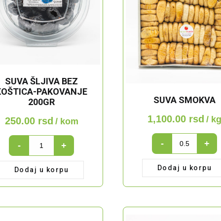
SUVA ŠLJIVA BEZ
KOŠTICA-PAKOVANJE
SUVA SMOKVA
200GR
1,100.00
rsd
/ k
250.00
rsd
/ kom
SUVA
Suva
-
+
-
+
SMOKVA
šljiva
quantity
bez
Dodaj u korpu
Dodaj u korpu
koštica-
pakovanje
200gr
quantity