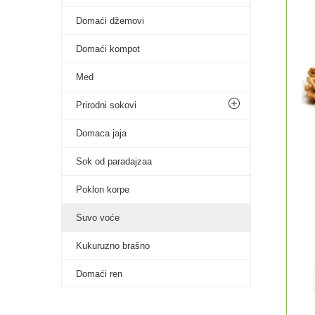
Domaći džemovi
Domaći kompot
Med
Prirodni sokovi
Domaca jaja
Sok od paradajzaa
Poklon korpe
Suvo voće
Kukuruzno brašno
Domaći ren