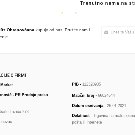
Trenutno nema na st
00+ Obrenovčana
kupuje od nas. Pružite nam i
enje.
CIJE O FIRMI
PIB -
112320935
 Market
anović - PR Prodaja preko
Matični broj -
66024644
Datum osnivanja
- 26.01.2021
Braće Lazića 273
Delatnost
- Trgovina na malo posr
enovac
pošta ili interneta