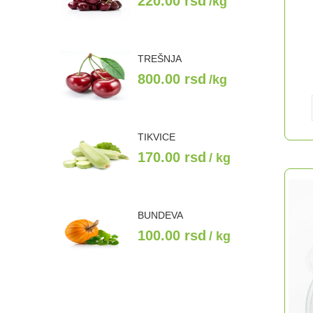
220.00
rsd
/kg
TREŠNJA
800.00
rsd
/kg
TIKVICE
170.00
rsd
/ kg
BUNDEVA
100.00
rsd
/ kg