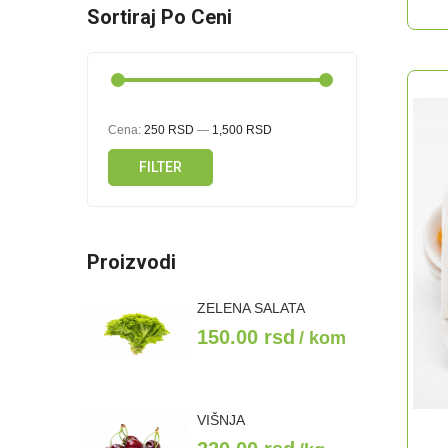
Sortiraj Po Ceni
Cena:
250 RSD
—
1,500 RSD
FILTER
Minimalna
Maksimalna
cena
cena
Proizvodi
ZELENA SALATA
150.00
rsd
/ kom
VIŠNJA