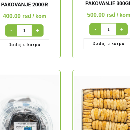
PAKOVANJE 300G
PAKOVANJE 200GR
500.00
rsd
/ ko
400.00
rsd
/ kom
Suva
Suva
-
+
-
+
kajsija-
kajsija-
pakovanje
pakovanje
Dodaj u korpu
Dodaj u korpu
300gr
200gr
quantity
quantity