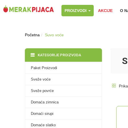
PROIZVODI
AKCIJE
O 
Početna
Suvo voće
KATEGORIJE PROIZVODA
S
Paket Proizvodi
Sveže voće
Prika
Sveže povrće
Domaća zimnica
Domaći sirupi
Domaće slatko