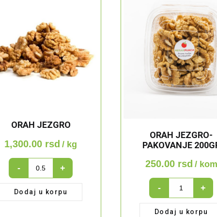
ORAH JEZGRO
ORAH JEZGRO-
1,300.00
rsd
/ kg
PAKOVANJE 200G
250.00
rsd
ORAH
/ ko
-
+
JEZGRO
Orah
quantity
-
+
Dodaj u korpu
jezgro-
pakovanje
Dodaj u korpu
200gr