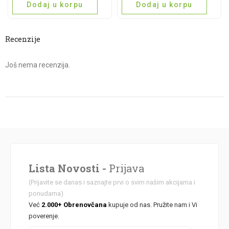
quantity
Dodaj u korpu
Dodaj u korpu
Recenzije
Još nema recenzija.
Lista Novosti -
Prijava
(Prijavite se danas i saznajte prvi o svim našim akcijama i
ponudama)
Već
2.000+ Obrenovčana
kupuje od nas. Pružite nam i Vi
poverenje.