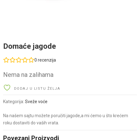
Domaće jagode
0
recenzija
Nema na zalihama
DODAJ U LISTU ŽELJA
Kategorija:
Sveže voće
Na našem sajtu možete poručiti jagode,a mi ćemo u što krećem
roku dostaviti do vaših vrata.
Povezani Proizvodi