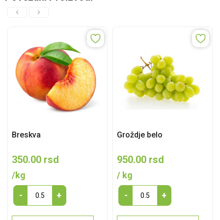
Breskva
Groždje belo
350.00
rsd
950.00
rsd
/kg
/ kg
Breskva
Groždje
-
+
-
+
quantity
belo