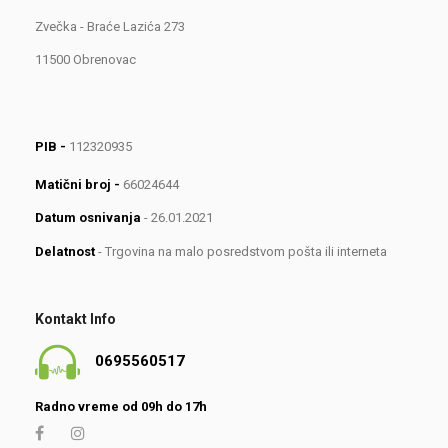
Zvečka - Braće Lazića 273
11500 Obrenovac
PIB -
112320935
Matični broj -
66024644
Datum osnivanja
- 26.01.2021
Delatnost
- Trgovina na malo posredstvom pošta ili interneta
Kontakt Info
0695560517
Radno vreme od 09h do 17h