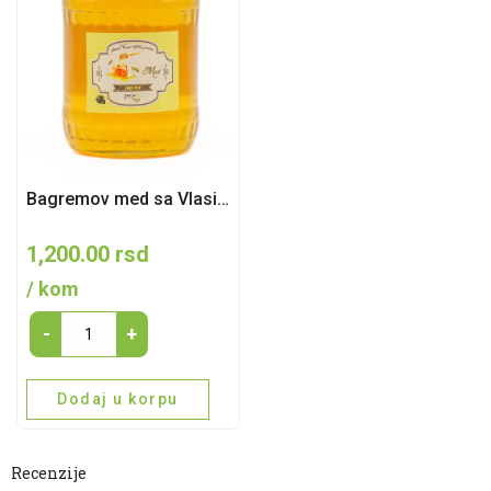
Bagremov med sa Vlasine – Planinski 100% prirodni med
1,200.00
rsd
/ kom
Bagremov
-
+
med
sa
Dodaj u korpu
Vlasine
–
Recenzije