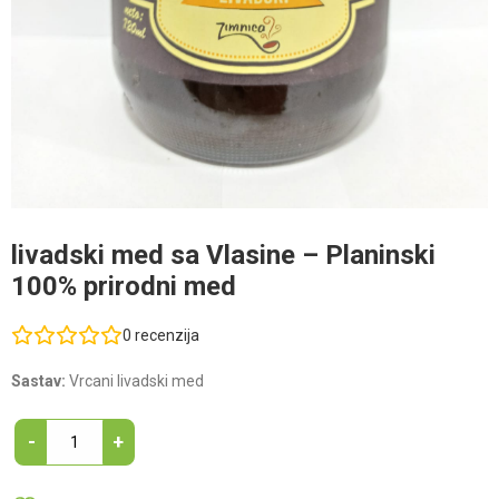
livadski med sa Vlasine – Planinski
100% prirodni med
0
recenzija
Sastav:
Vrcani livadski med
livadski
-
+
med
sa