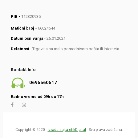
PIB -
112320935
Matični broj -
66024644
Datum osnivanja
- 26.01.2021
Delatnost
- Trgovina na malo posredstvom pošta ili interneta
Kontakt Info
0695560517
Radno vreme od 09h do 17h
Copyright © 2020 -
izrada sajta etikDigital
- Sva prava zadržana.