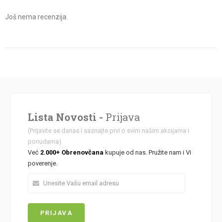
Planinski
Još nema recenzija.
100%
prirodni
med
quantity
Lista Novosti -
Prijava
(Prijavite se danas i saznajte prvi o svim našim akcijama i
ponudama)
Već
2.000+ Obrenovčana
kupuje od nas. Pružite nam i Vi
poverenje.