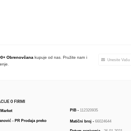
00+ Obrenovčana
kupuje od nas. Pružite nam i
enje.
CIJE O FIRMI
PIB -
112320935
 Market
anović - PR Prodaja preko
Matični broj -
66024644
Datum osnivanja
- 26.01.2021