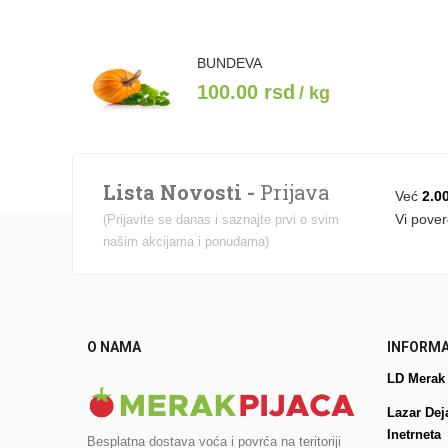
BUNDEVA
100.00
rsd
/ kg
Lista Novosti -
Prijava
Već
2.0
Vi pover
(Prijavite se danas i saznajte prvi o svim
našim akcijama i ponudama)
O NAMA
INFORMA
LD Merak
Lazar Dej
Inetrneta
Besplatna dostava voća i povrća na teritoriji