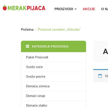
PROIZVODI
AKCIJE
O 
Početna
Proizvod označen „Articoke“
KATEGORIJE PROIZVODA
A
Paket Proizvodi
Sveže voće
N
Sveže povrće
Domaća zimnica
Domaći sirupi
Domaće slatko