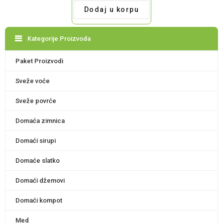
Dodaj u korpu
Kategorije Proizvoda
Paket Proizvodi
Sveže voće
Sveže povrće
Domaća zimnica
Domaći sirupi
Domaće slatko
Domaći džemovi
Domaći kompot
Med