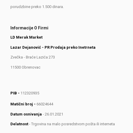
porudzbine preko 1.500 dinara.
Informacije O Firmi
LD Merak Market
Lazar Dejanović - PR Prodaja preko Inetrneta
Zvečka - Braće Lazića 273
11500 Obrenovac
PIB -
112320935
Matični broj -
66024644
Datum osnivanja
- 26.01.2021
Delatnost
- Trgovina na malo posredstvom pošta ili interneta