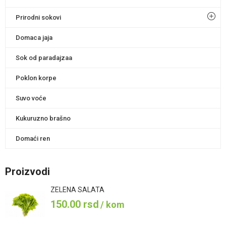
Prirodni sokovi
Domaca jaja
Sok od paradajzaa
Poklon korpe
Suvo voće
Kukuruzno brašno
Domaći ren
Proizvodi
ZELENA SALATA
150.00
rsd
/ kom