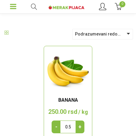
0
Podrazumevani redosled
BANANA
250.00
rsd
/ kg
Banana
-
+
quantity