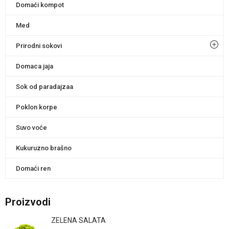
Domaći kompot
Med
Prirodni sokovi
Domaca jaja
Sok od paradajzaa
Poklon korpe
Suvo voće
Kukuruzno brašno
Domaći ren
Proizvodi
ZELENA SALATA