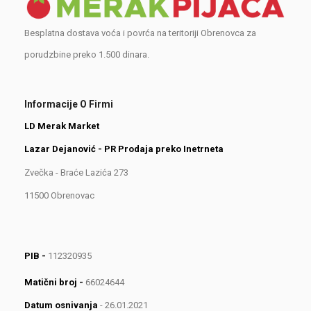
Besplatna dostava voća i povrća na teritoriji Obrenovca za
porudzbine preko 1.500 dinara.
Informacije O Firmi
LD Merak Market
Lazar Dejanović - PR Prodaja preko Inetrneta
Zvečka - Braće Lazića 273
11500 Obrenovac
PIB -
112320935
Matični broj -
66024644
Datum osnivanja
- 26.01.2021