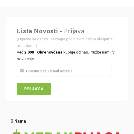
Lista Novosti -
Prijava
(Prijavite se danas i saznajte prvi o svim našim akcijama i
ponudama)
Već
2.000+ Obrenovčana
kupuje od nas. Pružite nam i Vi
poverenje.
O Nama