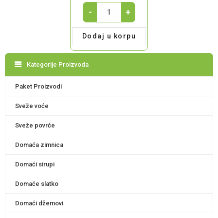
Pletena
-
+
dekor
korpa-
Dodaj u korpu
bela
quantity
Kategorije Proizvoda
Paket Proizvodi
Sveže voće
Sveže povrće
Domaća zimnica
Domaći sirupi
Domaće slatko
Domaći džemovi