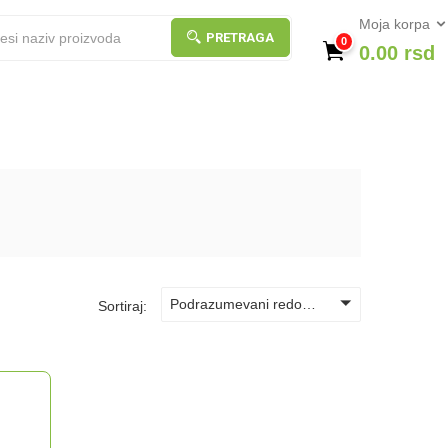
Moja korpa
PRETRAGA
0
0.00
rsd
Podrazumevani redosled
Sortiraj: