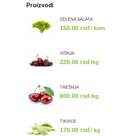
Proizvodi
ZELENA SALATA
150.00
rsd
/ kom
VIŠNJA
220.00
rsd
/kg
TREŠNJA
800.00
rsd
/kg
TIKVICE
170.00
rsd
/ kg