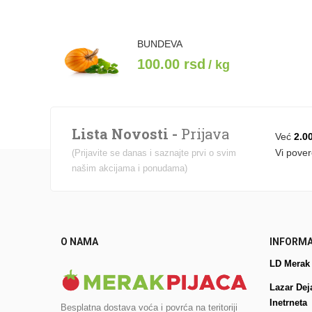
BUNDEVA
100.00
rsd
/ kg
Lista Novosti -
Prijava
Već
2.0
Vi pover
(Prijavite se danas i saznajte prvi o svim
našim akcijama i ponudama)
O NAMA
INFORMA
LD Merak
Lazar Dej
Inetrneta
Besplatna dostava voća i povrća na teritoriji