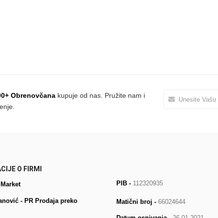
00+ Obrenovčana
kupuje od nas. Pružite nam i
enje.
CIJE O FIRMI
PIB -
112320935
 Market
anović - PR Prodaja preko
Matični broj -
66024644
Datum osnivanja
- 26.01.2021