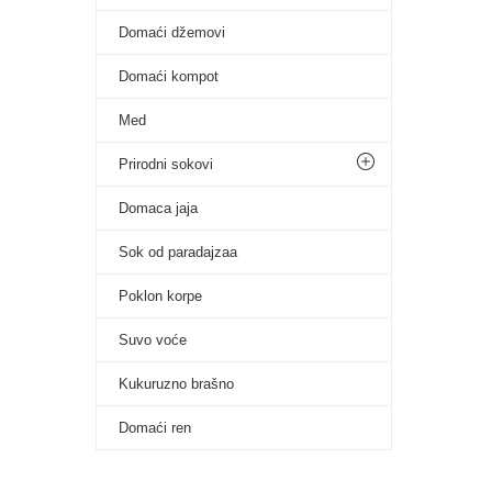
Domaći džemovi
Domaći kompot
Med
Prirodni sokovi
Domaca jaja
Sok od paradajzaa
Poklon korpe
Suvo voće
Kukuruzno brašno
Domaći ren