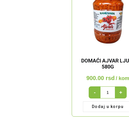
DOMAĆI AJVAR LJU
580G
900.00
rsd
/ ko
DOMAĆI
-
+
AJVAR
LJUTI
Dodaj u korpu
580g
quantity