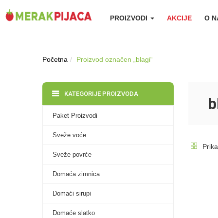
PROIZVODI
AKCIJE
O 
Početna
Proizvod označen „blagi“
KATEGORIJE PROIZVODA
b
Paket Proizvodi
Sveže voće
Prika
Sveže povrće
Domaća zimnica
Domaći sirupi
Domaće slatko