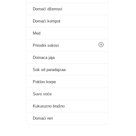
Domaći džemovi
Domaći kompot
Med
Prirodni sokovi
Domaca jaja
Sok od paradajzaa
Poklon korpe
Suvo voće
Kukuruzno brašno
Domaći ren