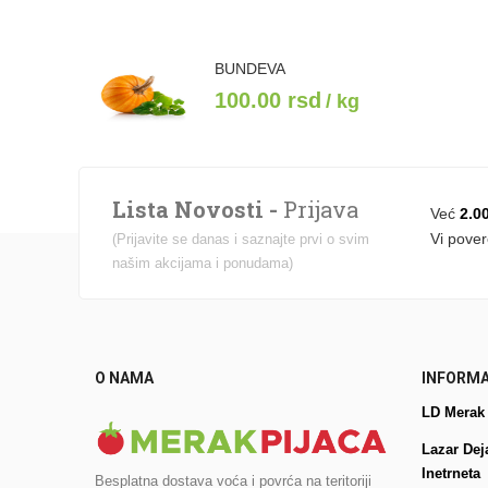
BUNDEVA
100.00
rsd
/ kg
Lista Novosti -
Prijava
Već
2.0
Vi pover
(Prijavite se danas i saznajte prvi o svim
našim akcijama i ponudama)
O NAMA
INFORMA
LD Merak
Lazar Dej
Inetrneta
Besplatna dostava voća i povrća na teritoriji