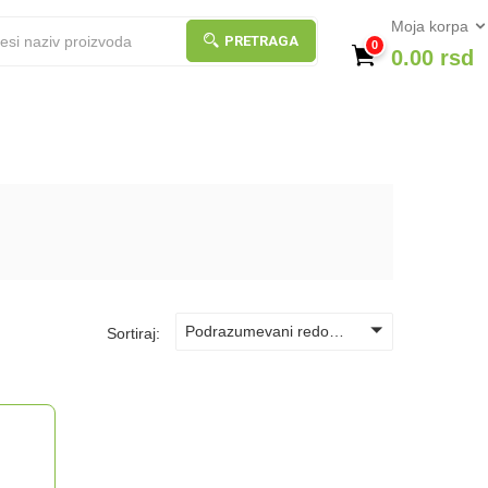
Moja korpa
PRETRAGA
0
0.00
rsd
Podrazumevani redosled
Sortiraj: