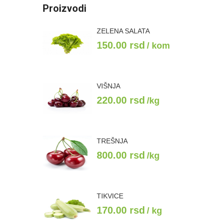
Proizvodi
ZELENA SALATA
150.00
rsd
/ kom
VIŠNJA
220.00
rsd
/kg
TREŠNJA
800.00
rsd
/kg
TIKVICE
170.00
rsd
/ kg