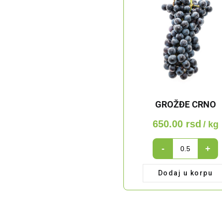
GROŽĐE CRNO
650.00
rsd
/ kg
Grožđe
-
+
crno
quantity
Dodaj u korpu