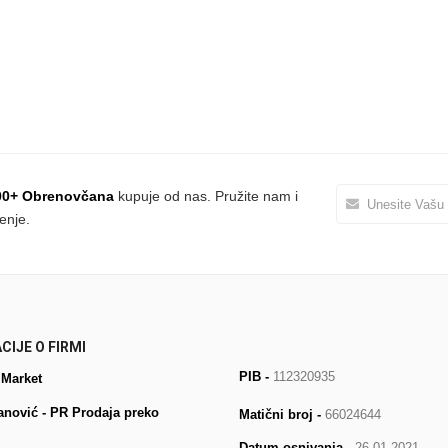
00+ Obrenovčana
kupuje od nas. Pružite nam i
enje.
CIJE O FIRMI
PIB -
112320935
 Market
anović - PR Prodaja preko
Matični broj -
66024644
Datum osnivanja
- 26.01.2021