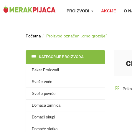
PROIZVODI
AKCIJE
O 
Početna
Proizvod označen „crno grozdje“
KATEGORIJE PROIZVODA
c
Paket Proizvodi
Sveže voće
Prika
Sveže povrće
Domaća zimnica
Domaći sirupi
Domaće slatko