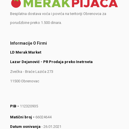
Besplatna dostava voća i povrća na teritoriji Obrenovca za
porudzbine preko 1.500 dinara.
Informacije O Firmi
LD Merak Market
Lazar Dejanović - PR Prodaja preko Inetrneta
Zvečka - Braće Lazića 273
11500 Obrenovac
PIB -
112320935
Matični broj -
66024644
Datum osnivanja
- 26.01.2021