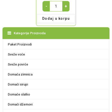
Pletena
-
+
dekor
korpa-
Dodaj u korpu
bela
quantity
Kategorije Proizvoda
Paket Proizvodi
Sveže voće
Sveže povrće
Domaća zimnica
Domaći sirupi
Domaće slatko
Domaći džemovi