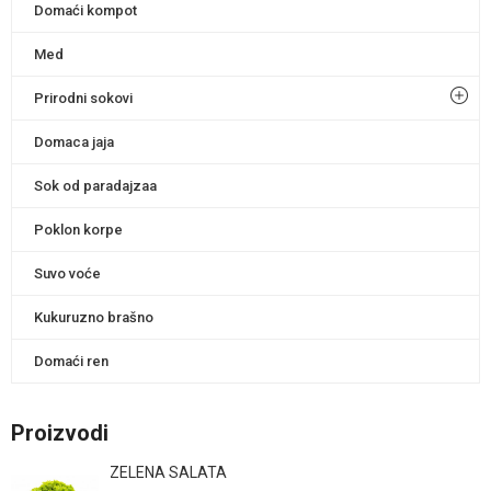
Domaći kompot
Med
Prirodni sokovi
Domaca jaja
Sok od paradajzaa
Poklon korpe
Suvo voće
Kukuruzno brašno
Domaći ren
Proizvodi
ZELENA SALATA