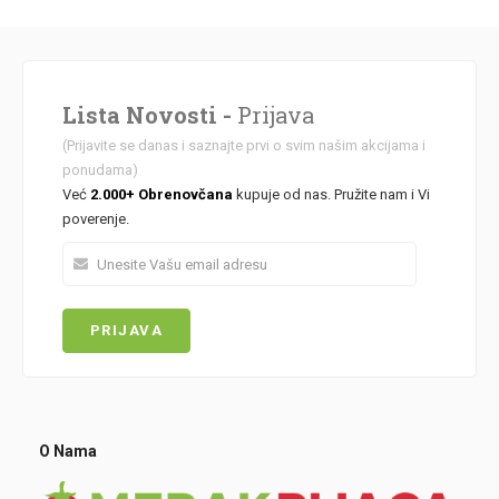
Lista Novosti -
Prijava
(Prijavite se danas i saznajte prvi o svim našim akcijama i
ponudama)
Već
2.000+ Obrenovčana
kupuje od nas. Pružite nam i Vi
poverenje.
O Nama