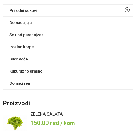
Prirodni sokovi
Domaca jaja
Sok od paradajzaa
Poklon korpe
Suvo voće
Kukuruzno brašno
Domaći ren
Proizvodi
ZELENA SALATA
150.00
rsd
/ kom