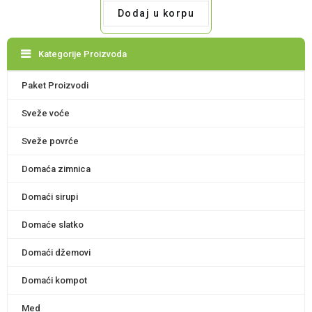
Dodaj u korpu
Kategorije Proizvoda
Paket Proizvodi
Sveže voće
Sveže povrće
Domaća zimnica
Domaći sirupi
Domaće slatko
Domaći džemovi
Domaći kompot
Med