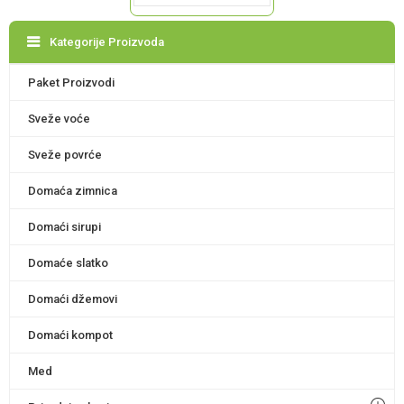
Kategorije Proizvoda
Paket Proizvodi
Sveže voće
Sveže povrće
Domaća zimnica
Domaći sirupi
Domaće slatko
Domaći džemovi
Domaći kompot
Med