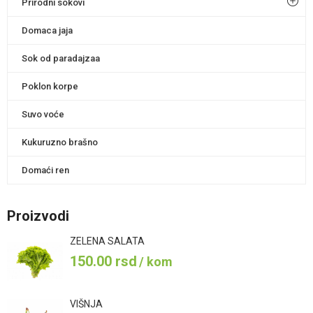
Prirodni sokovi
Domaca jaja
Sok od paradajzaa
Poklon korpe
Suvo voće
Kukuruzno brašno
Domaći ren
Proizvodi
ZELENA SALATA
150.00
rsd
/ kom
VIŠNJA