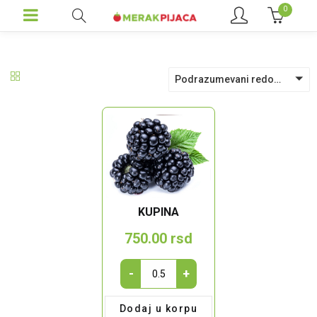
0
Podrazumevani redosled
KUPINA
750.00
rsd
Kupina
-
+
quantity
Dodaj u korpu