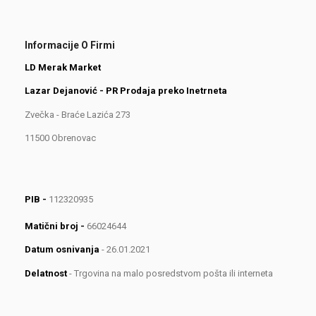
Informacije O Firmi
LD Merak Market
Lazar Dejanović - PR Prodaja preko Inetrneta
Zvečka - Braće Lazića 273
11500 Obrenovac
PIB -
112320935
Matični broj -
66024644
Datum osnivanja
- 26.01.2021
Delatnost
- Trgovina na malo posredstvom pošta ili interneta