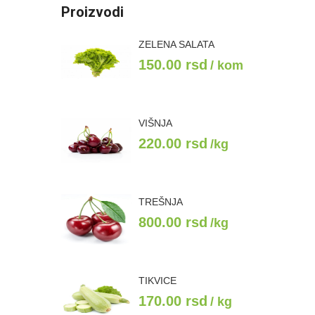
Proizvodi
ZELENA SALATA
150.00
rsd
/ kom
VIŠNJA
220.00
rsd
/kg
TREŠNJA
800.00
rsd
/kg
TIKVICE
170.00
rsd
/ kg