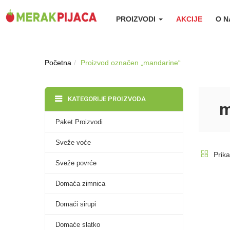
PROIZVODI
AKCIJE
O 
Početna
Proizvod označen „mandarine“
KATEGORIJE PROIZVODA
m
Paket Proizvodi
Sveže voće
Prika
Sveže povrće
Domaća zimnica
Domaći sirupi
Domaće slatko