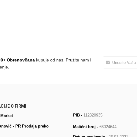
00+ Obrenovčana
kupuje od nas. Pružite nam i
enje.
CIJE O FIRMI
PIB -
112320935
 Market
anović - PR Prodaja preko
Matični broj -
66024644
Datum osnivanja
- 26.01.2021