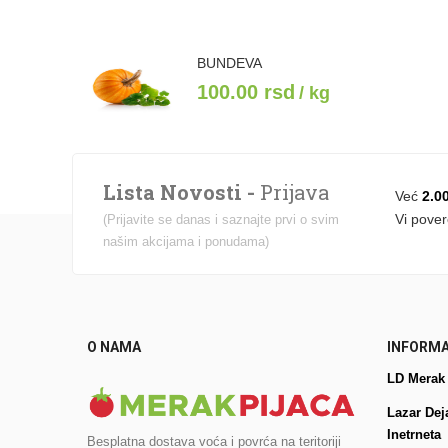
BUNDEVA
100.00
rsd
/ kg
Lista Novosti -
Prijava
Već
2.0
Vi pover
(Prijavite se danas i saznajte prvi o svim
našim akcijama i ponudama)
O NAMA
INFORMA
LD Merak
Lazar Dej
Inetrneta
Besplatna dostava voća i povrća na teritoriji