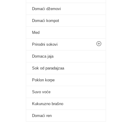
Domaći džemovi
Domaći kompot
Med
Prirodni sokovi
Domaca jaja
Sok od paradajzaa
Poklon korpe
Suvo voće
Kukuruzno brašno
Domaći ren