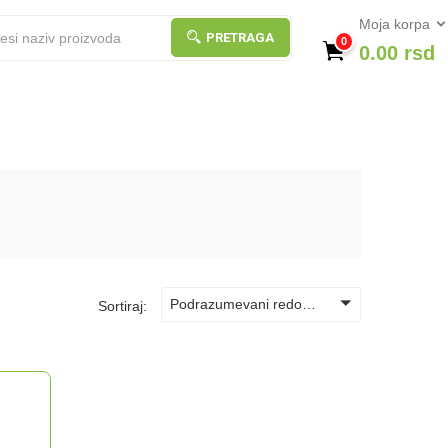
Moja korpa
PRETRAGA
0
0.00
rsd
Podrazumevani redosled
Sortiraj: