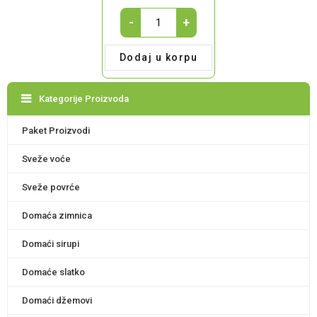
MLEVENI
-
+
PARADAJZ
1l
Dodaj u korpu
quantity
Kategorije Proizvoda
Paket Proizvodi
Sveže voće
Sveže povrće
Domaća zimnica
Domaći sirupi
Domaće slatko
Domaći džemovi