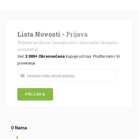
Lista Novosti -
Prijava
(Prijavite se danas i saznajte prvi o svim našim akcijama i
ponudama)
Već
2.000+ Obrenovčana
kupuje od nas. Pružite nam i Vi
poverenje.
O Nama