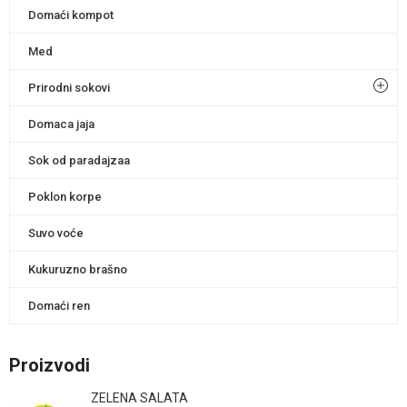
Domaći kompot
Med
Prirodni sokovi
Domaca jaja
Sok od paradajzaa
Poklon korpe
Suvo voće
Kukuruzno brašno
Domaći ren
Proizvodi
ZELENA SALATA