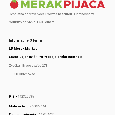
Besplatna dostava voća i povrća na teritoriji Obrenovca za
porudzbine preko 1.500 dinara.
Informacije O Firmi
LD Merak Market
Lazar Dejanović - PR Prodaja preko Inetrneta
Zvečka - Braće Lazića 273
11500 Obrenovac
PIB -
112320935
Matični broj -
66024644
Datum osnivanja
- 26.01.2021