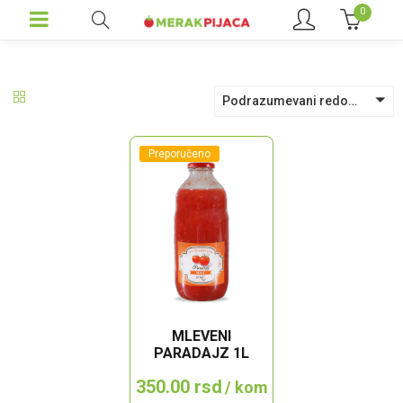
0
Podrazumevani redosled
Preporučeno
MLEVENI
PARADAJZ 1L
350.00
rsd
/ kom