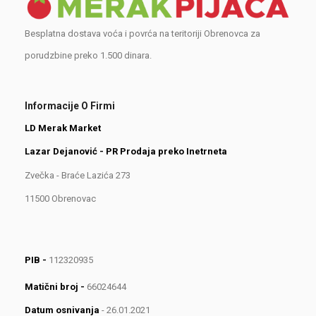
Besplatna dostava voća i povrća na teritoriji Obrenovca za
porudzbine preko 1.500 dinara.
Informacije O Firmi
LD Merak Market
Lazar Dejanović - PR Prodaja preko Inetrneta
Zvečka - Braće Lazića 273
11500 Obrenovac
PIB -
112320935
Matični broj -
66024644
Datum osnivanja
- 26.01.2021