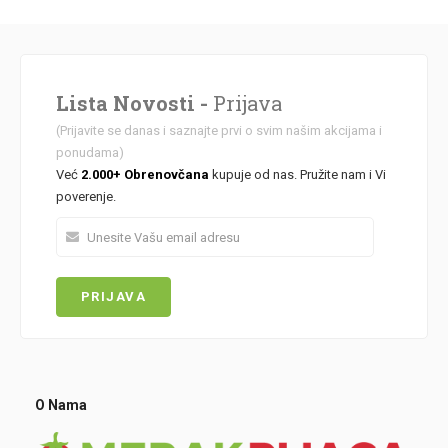
Lista Novosti -
Prijava
(Prijavite se danas i saznajte prvi o svim našim akcijama i
ponudama)
Već
2.000+ Obrenovčana
kupuje od nas. Pružite nam i Vi
poverenje.
O Nama