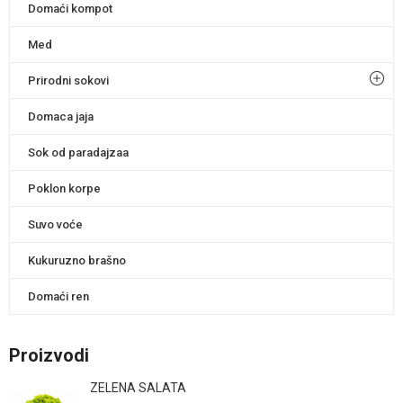
Domaći kompot
Med
Prirodni sokovi
Domaca jaja
Sok od paradajzaa
Poklon korpe
Suvo voće
Kukuruzno brašno
Domaći ren
Proizvodi
ZELENA SALATA