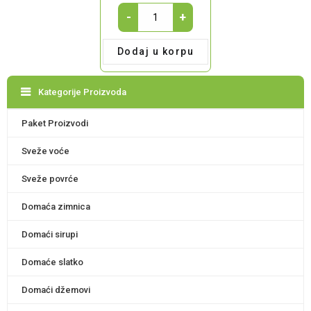
Pletena
-
+
dekor
korpa-
Dodaj u korpu
bela
quantity
Kategorije Proizvoda
Paket Proizvodi
Sveže voće
Sveže povrće
Domaća zimnica
Domaći sirupi
Domaće slatko
Domaći džemovi