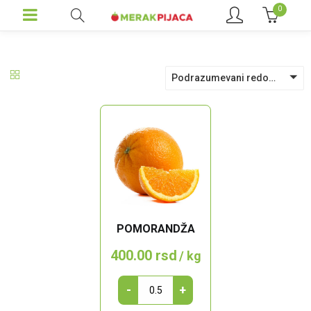
0
Podrazumevani redosled
POMORANDŽA
400.00
rsd
/ kg
Pomorandža
-
+
quantity