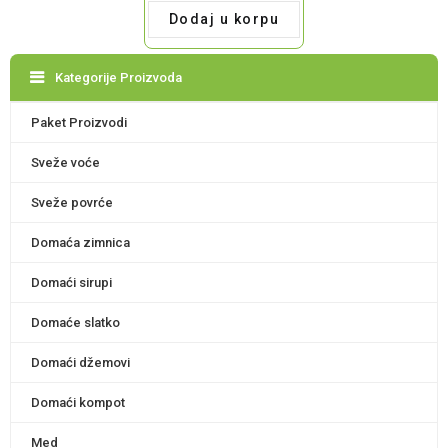
Dodaj u korpu
Kategorije Proizvoda
Paket Proizvodi
Sveže voće
Sveže povrće
Domaća zimnica
Domaći sirupi
Domaće slatko
Domaći džemovi
Domaći kompot
Med