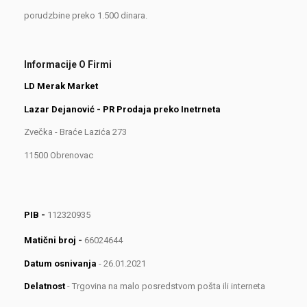
porudzbine preko 1.500 dinara.
Informacije O Firmi
LD Merak Market
Lazar Dejanović - PR Prodaja preko Inetrneta
Zvečka - Braće Lazića 273
11500 Obrenovac
PIB -
112320935
Matični broj -
66024644
Datum osnivanja
- 26.01.2021
Delatnost
- Trgovina na malo posredstvom pošta ili interneta