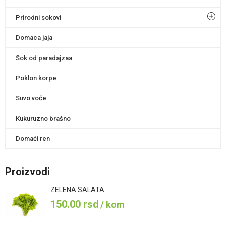
Prirodni sokovi
Domaca jaja
Sok od paradajzaa
Poklon korpe
Suvo voće
Kukuruzno brašno
Domaći ren
Proizvodi
ZELENA SALATA
150.00
rsd
/ kom