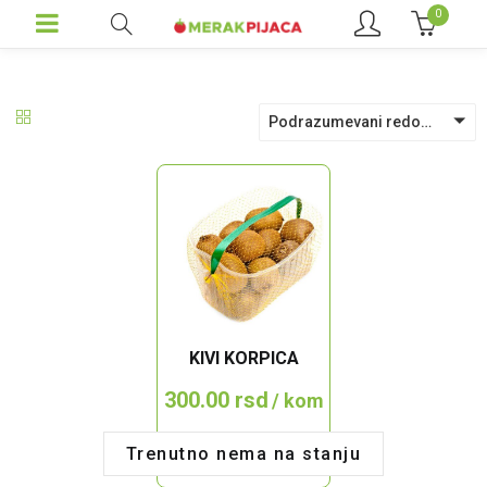
0
Podrazumevani redosled
KIVI KORPICA
300.00
rsd
/ kom
Trenutno nema na stanju