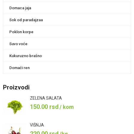
Domaca jaja
Sok od paradajzaa
Poklon korpe
Suvo voće
Kukuruzno brašno
Domaći ren
Proizvodi
ZELENA SALATA
150.00
rsd
/ kom
VIŠNJA
220.00
rsd
/kg