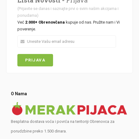
(Prijavite se danas i saznajte prvi o svim našim akcijama i
ponudama)
Već
2.000+ Obrenovčana
kupuje od nas. Pružite nam i Vi
poverenje.
O Nama
Besplatna dostava voća i povrća na teritoriji Obrenovca za
porudzbine preko 1.500 dinara.