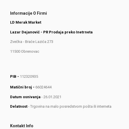
Informacije O Firmi
LD Merak Market
Lazar Dejanović - PR Prodaja preko Inetrneta
Zvečka - Braće Lazića 273
11500 Obrenovac
PIB -
112320935
Matični broj -
66024644
Datum osnivanja
- 26.01.2021
Delatnost
- Trgovina na malo posredstvom pošta ili interneta
Kontakt Info