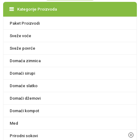
Kategorije Proizvoda
Paket Proizvodi
Sveže voće
Sveže povrće
Domaća zimnica
Domaći sirupi
Domaće slatko
Domaći džemovi
Domaći kompot
Med
Prirodni sokovi