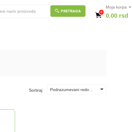
Moja korpa
PRETRAGA
0
0.00
rsd
Podrazumevani redosled
Sortiraj: