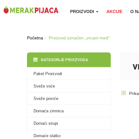
PROIZVODI
AKCIJE
O 
Početna
Proizvod označen „vrcani med“
KATEGORIJE PROIZVODA
v
Paket Proizvodi
Sveže voće
Prika
Sveže povrće
Domaća zimnica
Domaći sirupi
Domaće slatko