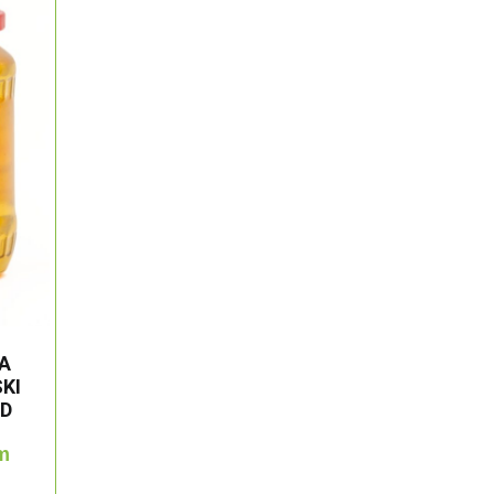
A
KI
ED
m