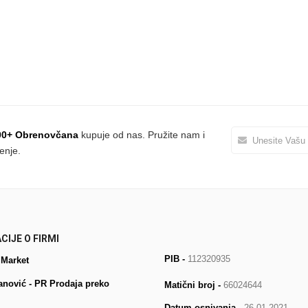
00+ Obrenovčana
kupuje od nas. Pružite nam i
enje.
CIJE O FIRMI
PIB -
112320935
 Market
anović - PR Prodaja preko
Matični broj -
66024644
Datum osnivanja
- 26.01.2021