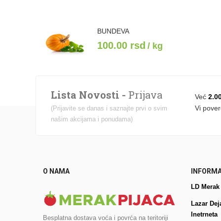
BUNDEVA
100.00
rsd
/ kg
Lista Novosti -
Prijava
Već
2.0
Vi pover
(Prijavite se danas i saznajte prvi o svim
našim akcijama i ponudama)
O NAMA
INFORMA
LD Merak
Lazar Dej
Inetrneta
Besplatna dostava voća i povrća na teritoriji