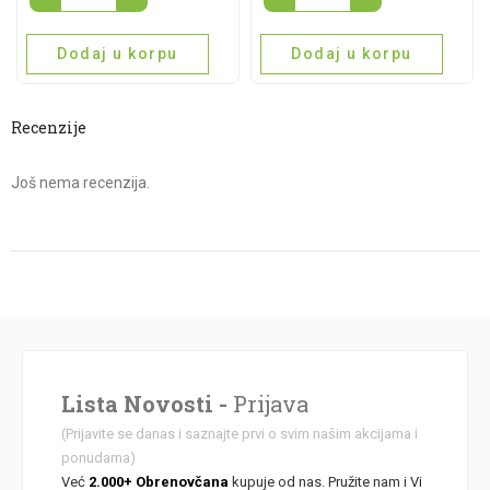
quantity
za
ajvar
Dodaj u korpu
Dodaj u korpu
quantity
Recenzije
Još nema recenzija.
Lista Novosti -
Prijava
(Prijavite se danas i saznajte prvi o svim našim akcijama i
ponudama)
Već
2.000+ Obrenovčana
kupuje od nas. Pružite nam i Vi