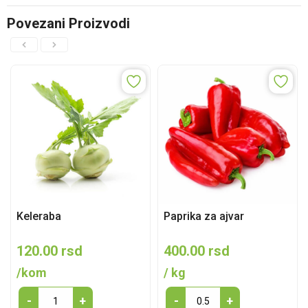
Povezani Proizvodi
Keleraba
Paprika za ajvar
120.00
rsd
400.00
rsd
/kom
/ kg
Keleraba
Paprika
-
+
-
+