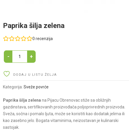
Paprika šilja zelena
0
recenzija
Paprika
-
+
šilja
zelena
quantity
DODAJ U LISTU ŽELJA
Kategorija:
Sveže povrće
Paprika šilja zelena
na Pijacu Obrenovac stiže sa obližnjih
gazdinstava, sertifikovanih proizvođača poljoprivrednih proizvoda.
Sveža, sočna i pomalo ljuta, može se koristiti kao dodatak jelima ili
kao zasebno jelo. Bogata vitaminima, neizostavan je kulinarski
sastojak.