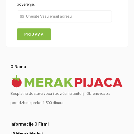
poverenje.
O Nama
Besplatna dostava voća i povrća na teritoriji Obrenovca za
porudzbine preko 1.500 dinara.
Informacije O Firmi
LD Merak Market