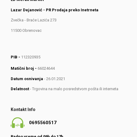
Lazar Dejanović - PR Prodaja preko Inetrneta
Zvečka - Braće Lazića 273
11500 Obrenovac
PIB -
112320935
Matični broj -
66024644
Datum osnivanja
- 26.01.2021
Delatnost
- Trgovina na malo posredstvom pošta ili interneta
Kontakt Info
0695560517
Radno vreme od 09h do 17h