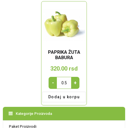
PAPRIKA ŽUTA
BABURA
320.00
rsd
Paprika
-
+
žuta
babura
Dodaj u korpu
quantity
Kategorije Proizvoda
Paket Proizvodi