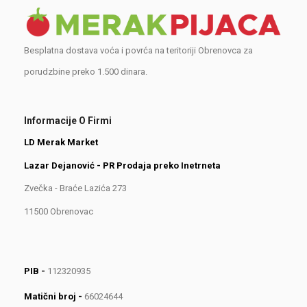
Besplatna dostava voća i povrća na teritoriji Obrenovca za
porudzbine preko 1.500 dinara.
Informacije O Firmi
LD Merak Market
Lazar Dejanović - PR Prodaja preko Inetrneta
Zvečka - Braće Lazića 273
11500 Obrenovac
PIB -
112320935
Matični broj -
66024644