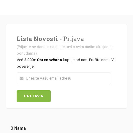
Lista Novosti -
Prijava
(Prijavite se danas i saznajte prvi o svim našim akcijama i
ponudama)
Već
2.000+ Obrenovčana
kupuje od nas. Pružite nam i Vi
poverenje.
O Nama