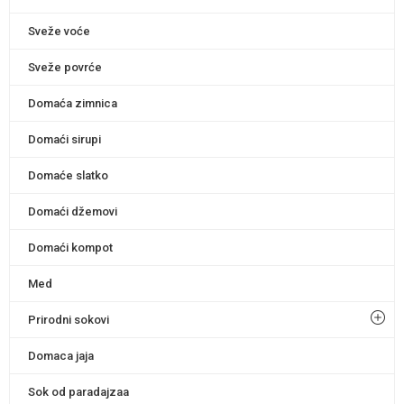
Sveže voće
Sveže povrće
Domaća zimnica
Domaći sirupi
Domaće slatko
Domaći džemovi
Domaći kompot
Med
Prirodni sokovi
Domaca jaja
Sok od paradajzaa