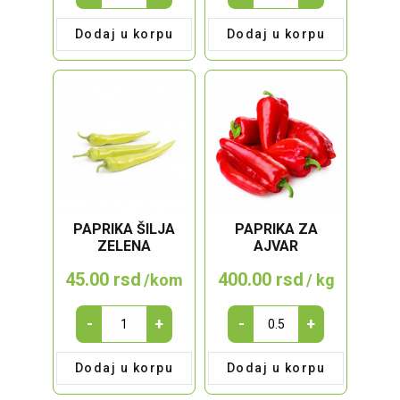
AJVAR
crvena
LJUTI
babura
Dodaj u korpu
Dodaj u korpu
580g
quantity
quantity
PAPRIKA ŠILJA
PAPRIKA ZA
ZELENA
AJVAR
45.00
rsd
400.00
rsd
/kom
/ kg
Paprika
Paprika
-
+
-
+
šilja
za
zelena
ajvar
Dodaj u korpu
Dodaj u korpu
quantity
quantity