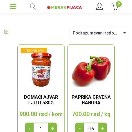
0
Podrazumevani redosled
Preporučeno
DOMAĆI AJVAR
PAPRIKA CRVENA
LJUTI 580G
BABURA
900.00
rsd
700.00
rsd
/ kom
/ kg
DOMAĆI
Paprika
-
+
-
+