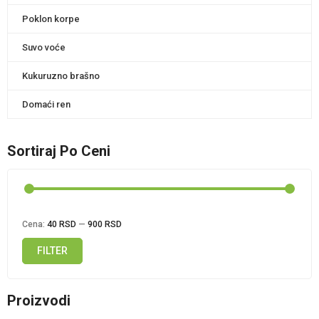
Poklon korpe
Suvo voće
Kukuruzno brašno
Domaći ren
Sortiraj Po Ceni
Cena:
40 RSD
—
900 RSD
FILTER
Minimalna
Maksimalna
cena
cena
Proizvodi