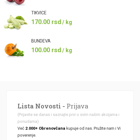
TIKVICE
170.00
rsd
/ kg
BUNDEVA
100.00
rsd
/ kg
Lista Novosti -
Prijava
(Prijavite se danas i saznajte prvi o svim našim akcijama i
ponudama)
Već
2.000+ Obrenovčana
kupuje od nas. Pružite nam i Vi
poverenje.