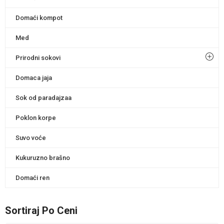
Domaći kompot
Med
Prirodni sokovi
Domaca jaja
Sok od paradajzaa
Poklon korpe
Suvo voće
Kukuruzno brašno
Domaći ren
Sortiraj Po Ceni