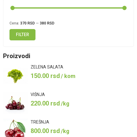
Cena:
370 RSD
—
380 RSD
FILTER
Minimalna
Maksimalna
cena
cena
Proizvodi
ZELENA SALATA
150.00
rsd
/ kom
VIŠNJA
220.00
rsd
/kg
TREŠNJA
800.00
rsd
/kg