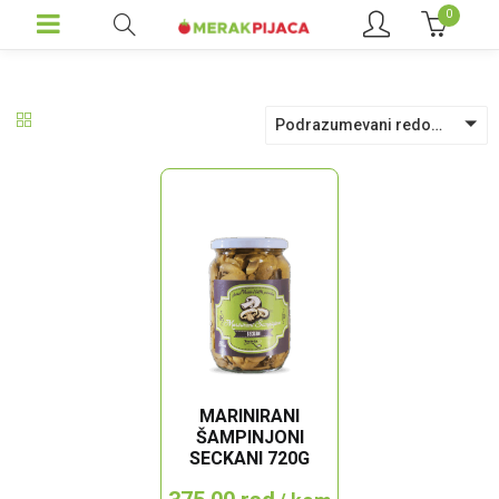
0
Podrazumevani redosled
MARINIRANI
ŠAMPINJONI
SECKANI 720G