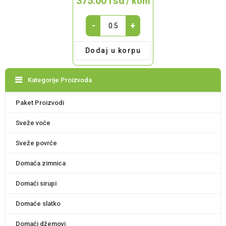
375.00
rsd
/ kom
MARINIRANI
-
+
ŠAMPINJONI
SECKANI
Dodaj u korpu
720g
quantity
Kategorije Proizvoda
Paket Proizvodi
Sveže voće
Sveže povrće
Domaća zimnica
Domaći sirupi
Domaće slatko
Domaći džemovi