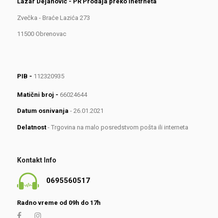
Lazar Dejanović - PR Prodaja preko Inetrneta
Zvečka - Braće Lazića 273
11500 Obrenovac
PIB -
112320935
Matični broj -
66024644
Datum osnivanja
- 26.01.2021
Delatnost
- Trgovina na malo posredstvom pošta ili interneta
Kontakt Info
0695560517
Radno vreme od 09h do 17h