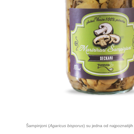
Šampinjoni (
Agaricus bisporus
) su jedna od najpoznatijih