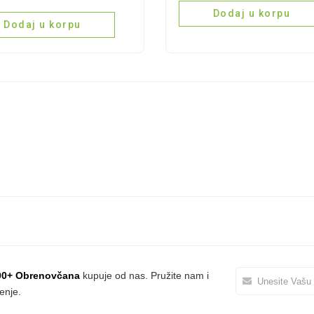
AĆI
580g
Dodaj u korpu
AR
Dodaj u korpu
quantity
VENI
I
ity
00+ Obrenovčana
kupuje od nas. Pružite nam i
enje.