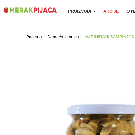
PROIZVODI
AKCIJE
O 
Početna
Domaća zimnica
MARINIRANI ŠAMPINJONI