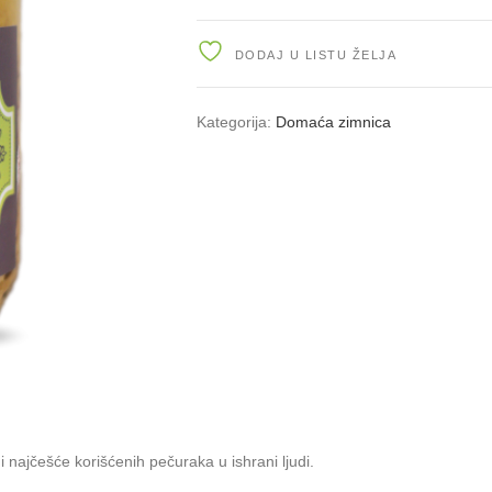
SECKANI
720g
quantity
DODAJ U LISTU ŽELJA
Kategorija:
Domaća zimnica
 i najčešće korišćenih pečuraka u ishrani ljudi.