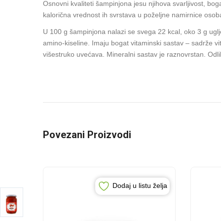
Osnovni kvaliteti šampinjona jesu njihova svarljivost, bo
kalorična vrednost ih svrstava u poželjne namirnice osoba
U 100 g šampinjona nalazi se svega 22 kcal, oko 3 g ugljen
amino-kiseline. Imaju bogat vitaminski sastav – sadrže vi
višestruko uvećava. Mineralni sastav je raznovrstan. Odl
Povezani Proizvodi
Dodaj u listu želja