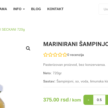
NAMA
INFO
BLOG
KONTAKT
 SECKANI 720g
MARINIRANI ŠAMPINJO
0
recenzija
Pasterizovan proizvod, bez konzervansa.
Neto
: 720gr
Sastav:
Šampinjoni, so, voda, limunska kis
MARINIRANI
375.00
rsd
-
/ kom
ŠAMPINJONI