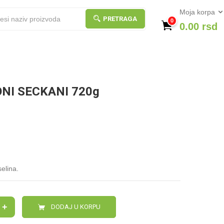
Moja korpa
PRETRAGA
0
0.00
rsd
NI SECKANI 720g
elina.
+
DODAJ U KORPU