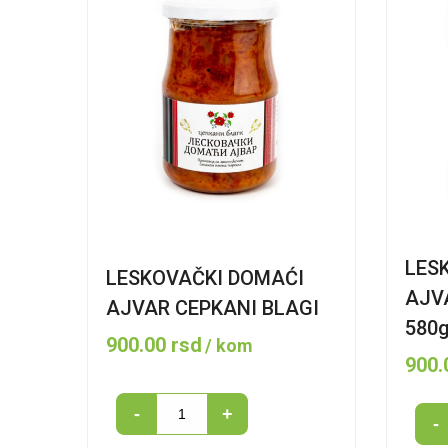
LES
LESKOVAČKI DOMAĆI
AJV
AJVAR CEPKANI BLAGI
580
900.00
rsd
/ kom
900
LESKOVAČKI
-
+
LES
-
DOMAĆI