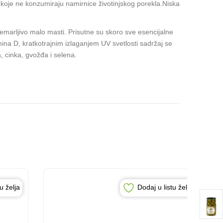
a koje ne konzumiraju namirnice životinjskog porekla.Niska
nemarljivo malo masti. Prisutne su skoro sve esencijalne
ina D, kratkotrajnim izlaganjem UV svetlosti sadržaj se
, cinka, gvožđa i selena.
u želja
Dodaj u listu želja