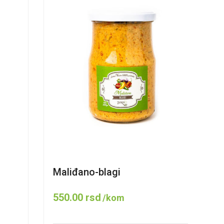
Maliđano-blagi
550.00
rsd
/kom