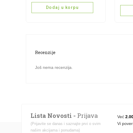
DOM
AJVAR
Dodaj u korpu
AJV
CEPKANI
MLE
BLAGI
LJUT
quantity
580g
quant
Recenzije
Još nema recenzija.
Lista Novosti -
Prijava
Već
2.0
Vi pover
(Prijavite se danas i saznajte prvi o svim
našim akcijama i ponudama)