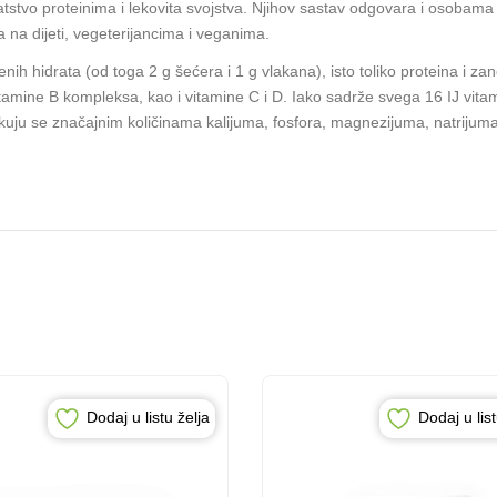
gatstvo proteinima i lekovita svojstva. Njihov sastav odgovara i osobam
 na dijeti, vegeterijancima i veganima.
ih hidrata (od toga 2 g šećera i 1 g vlakana), isto toliko proteina i za
tamine B kompleksa, kao i vitamine C i D. Iako sadrže svega 16 IJ vitam
ikuju se značajnim količinama kalijuma, fosfora, magnezijuma, natrijuma
Dodaj u listu želja
Dodaj u list