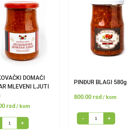
KOVAČKI DOMAĆI
PINĐUR BLAGI 580g
AR MLEVENI LJUTI
g
800.00
rsd
/ kom
.00
rsd
/ kom
PINĐUR
-
+
KOVAČKI
+
BLAGI