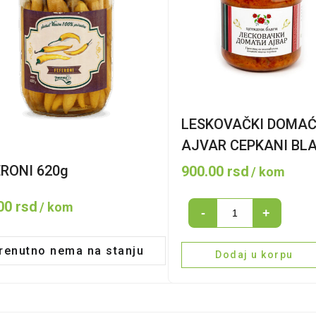
LESKOVAČKI DOMAĆ
AJVAR CEPKANI BLA
RONI 620g
900.00
rsd
/ kom
.00
rsd
/ kom
LESKOVAČKI
-
+
DOMAĆI
renutno nema na stanju
AJVAR
Dodaj u korpu
CEPKANI
BLAGI