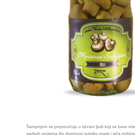
Šampinjoni se preporučuju u ishrani ljudi koji se bave in
varljivih proteina što doprinosi gubitku masti i jača miš