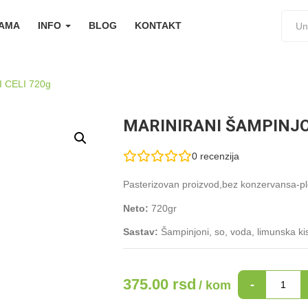
NAMA
INFO
BLOG
KONTAKT
 CELI 720g
MARINIRANI ŠAMPINJO
0
recenzija
Pasterizovan proizvod,bez konzervansa-plo
Neto:
720gr
Sastav:
Šampinjoni, so, voda, limunska kis
MARINIRANI
375.00
rsd
-
/ kom
ŠAMPINJONI