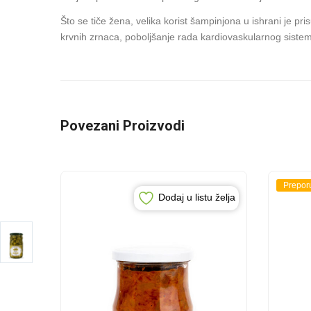
Što se tiče žena, velika korist šampinjona u ishrani je pri
krvnih zrnaca, poboljšanje rada kardiovaskularnog siste
Povezani Proizvodi
Prepor
Dodaj u listu želja