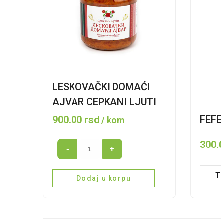
LESKOVAČKI DOMAĆI
AJVAR CEPKANI LJUTI
FEFE
900.00
rsd
/ kom
300
LESKOVAČKI
-
+
DOMAĆI
T
AJVAR
Dodaj u korpu
CEPKANI
LJUTI