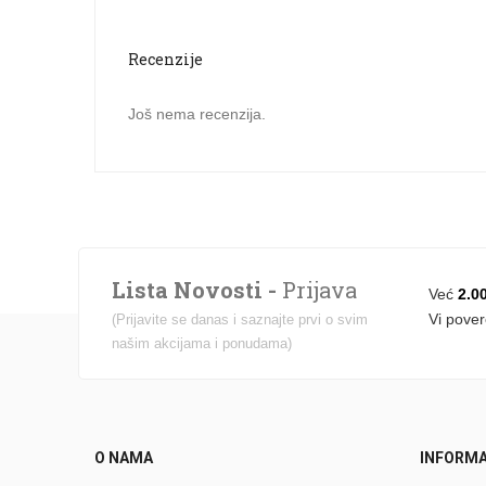
quantity
Recenzije
Još nema recenzija.
Lista Novosti -
Prijava
Već
2.0
Vi pover
(Prijavite se danas i saznajte prvi o svim
našim akcijama i ponudama)
O NAMA
INFORMA