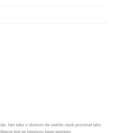
ije. Isto tako s obzirom da sadrže visok procenat lako
uškarce koji se intezivno bave sportom.