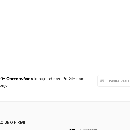
quantity
00+ Obrenovčana
kupuje od nas. Pružite nam i
enje.
CIJE O FIRMI