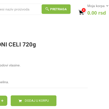
Moja korpa
PRETRAGA
0
0.00
rsd
NI CELI 720g
dovi vlasine.
elina.
+
DODAJ U KORPU