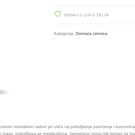
CELI
720g
quantity
DODAJ U LISTU ŽELJA
Kategorija:
Domaća zimnica
tezivnim mentalnim radom jer utiču na poboljšanje pamćenja i koncentrac
ićnu masu, poboljšava se metabolizma, šampinjoni mogu biti korisni za m