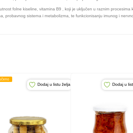
sutnost folne kiseline, vitamina B9 , koji je uključen u raznim procesima
ma, probavnog sistema i metabolizma, te funkcionisanju imunog i nervn
učeno
Dodaj u listu želja
Dodaj u lis