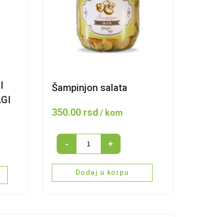
I
Šampinjon salata
GI
350.00
rsd
/ kom
Šampinjon
-
+
salata
quantity
Dodaj u korpu