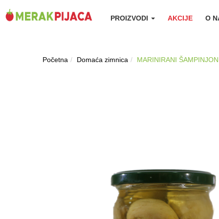
PROIZVODI
AKCIJE
O 
Početna
Domaća zimnica
MARINIRANI ŠAMPINJONI