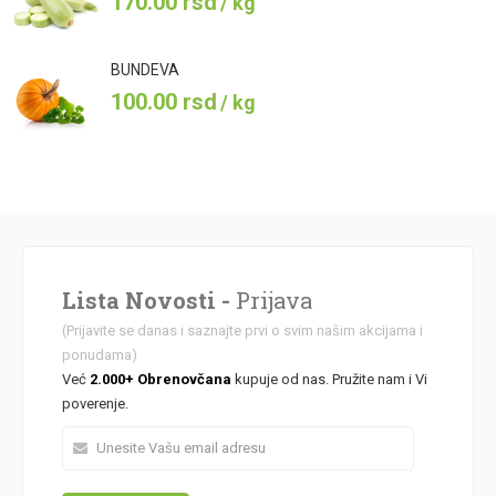
170.00
rsd
/ kg
BUNDEVA
100.00
rsd
/ kg
Lista Novosti -
Prijava
(Prijavite se danas i saznajte prvi o svim našim akcijama i
ponudama)
Već
2.000+ Obrenovčana
kupuje od nas. Pružite nam i Vi
poverenje.