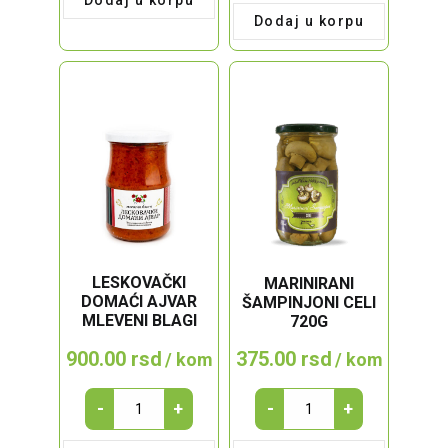
ZOVA
Dodaj u korpu
quantity
LESKOVAČKI
MARINIRANI
DOMAĆI AJVAR
ŠAMPINJONI CELI
MLEVENI BLAGI
720G
900.00
rsd
375.00
rsd
/ kom
/ kom
LESKOVAČKI
MARINIRANI
-
+
-
+
DOMAĆI
ŠAMPINJONI
AJVAR
CELI