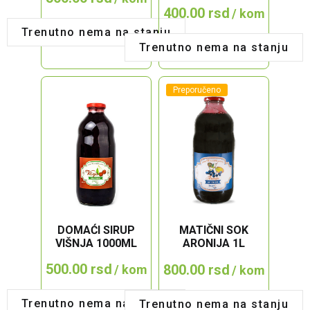
Originalna
Trenutna
400.00
rsd
/ kom
cena
cena
Trenutno nema na stanju
je
je:
Trenutno nema na stanju
bila:
400.00 RSD.
500.00 RSD.
Preporučeno
DOMAĆI SIRUP
MATIČNI SOK
VIŠNJA 1000ML
ARONIJA 1L
500.00
rsd
800.00
rsd
/ kom
/ kom
Trenutno nema na stanju
Trenutno nema na stanju