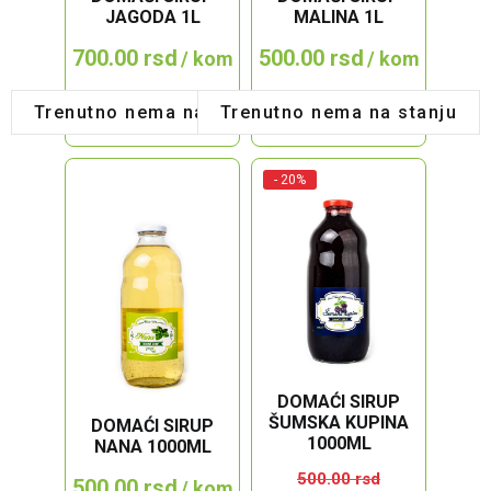
JAGODA 1L
MALINA 1L
700.00
rsd
500.00
rsd
/ kom
/ kom
Trenutno nema na stanju
Trenutno nema na stanju
- 20%
DOMAĆI SIRUP
ŠUMSKA KUPINA
DOMAĆI SIRUP
1000ML
NANA 1000ML
500.00
rsd
500.00
rsd
/ kom