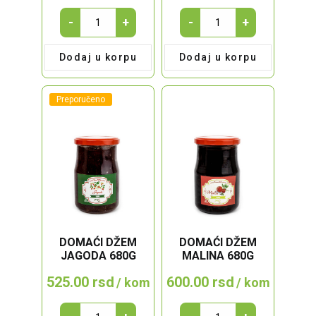
Domaće
Cvekla
-
+
-
+
slatko
u
dunja
tegli
Dodaj u korpu
Dodaj u korpu
330g
720g
quantity
quantity
Preporučeno
DOMAĆI DŽEM
DOMAĆI DŽEM
JAGODA 680G
MALINA 680G
525.00
rsd
600.00
rsd
/ kom
/ kom
DOMAĆI
DOMAĆI