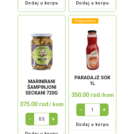
Dodaj u korpu
Dodaj u korpu
MLEVENI
720g
BLAGI
quantity
quantity
Preporučeno
PARADAJZ SOK
MARINIRANI
1L
ŠAMPINJONI
SECKANI 720G
350.00
rsd
/kom
375.00
rsd
/ kom
Paradajz
-
+
sok
MARINIRANI
-
+
1l
ŠAMPINJONI
Dodaj u korpu
quantity
SECKANI
Dodaj u korpu