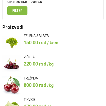
Cena:
200 RSD
—
900 RSD
FILTER
Minimalna
Maksimalna
cena
cena
Proizvodi
ZELENA SALATA
150.00
rsd
/ kom
VIŠNJA
220.00
rsd
/kg
TREŠNJA
800.00
rsd
/kg
TIKVICE