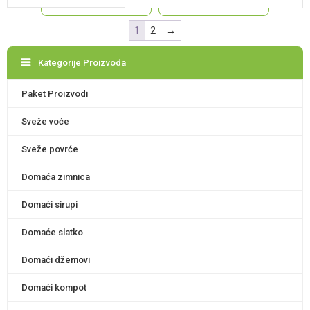
1
2
→
Kategorije Proizvoda
Paket Proizvodi
Sveže voće
Sveže povrće
Domaća zimnica
Domaći sirupi
Domaće slatko
Domaći džemovi
Domaći kompot