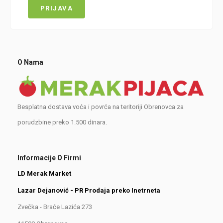
O Nama
Besplatna dostava voća i povrća na teritoriji Obrenovca za
porudzbine preko 1.500 dinara.
Informacije O Firmi
LD Merak Market
Lazar Dejanović - PR Prodaja preko Inetrneta
Zvečka - Braće Lazića 273