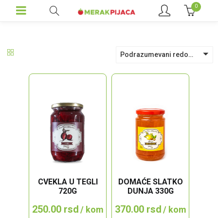
0
Podrazumevani redosled
DOMAĆE SLATKO
CVEKLA U TEGLI
DUNJA 330G
720G
370.00
rsd
250.00
rsd
/ kom
/ kom