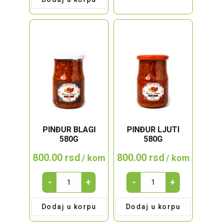
720g
quantity
PINĐUR BLAGI
PINĐUR LJUTI
580G
580G
800.00
rsd
800.00
rsd
/ kom
/ kom
PINĐUR
PINĐUR
-
+
-
+
BLAGI
LJUTI
580g
580g
Dodaj u korpu
Dodaj u korpu
quantity
quantity