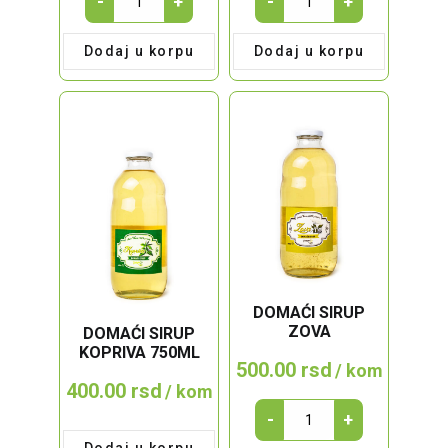
-
+
-
+
DŽEM
DŽEM
JAGODA
MALINA
Dodaj u korpu
Dodaj u korpu
680g
680g
quantity
quantity
DOMAĆI SIRUP
ZOVA
DOMAĆI SIRUP
KOPRIVA 750ML
500.00
rsd
/ kom
400.00
rsd
/ kom
DOMAĆI
-
+
SIRUP
Dodaj u korpu