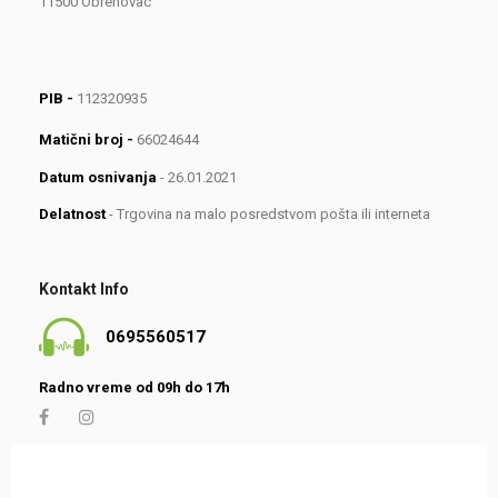
11500 Obrenovac
PIB -
112320935
Matični broj -
66024644
Datum osnivanja
- 26.01.2021
Delatnost
- Trgovina na malo posredstvom pošta ili interneta
Kontakt Info
0695560517
Radno vreme od 09h do 17h