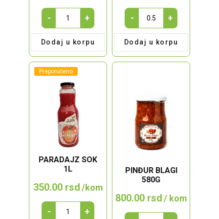
MARINIRANI
MARINIRANI
-
+
-
+
ŠAMPINJONI
ŠAMPINJONI
CELI
SECKANI
Dodaj u korpu
Dodaj u korpu
720g
720g
quantity
quantity
Preporučeno
PARADAJZ SOK
1L
PINĐUR BLAGI
580G
350.00
rsd
/kom
800.00
rsd
/ kom
Paradajz
-
+
PINĐUR
sok