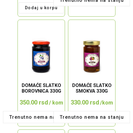
Trenutno nema na stanju
580g
Dodaj u korpu
quantity
DOMAĆE SLATKO
DOMAĆE SLATKO
BOROVNICA 330G
SMOKVA 330G
350.00
rsd
330.00
rsd
/ kom
/kom
Trenutno nema na stanju
Trenutno nema na stanju