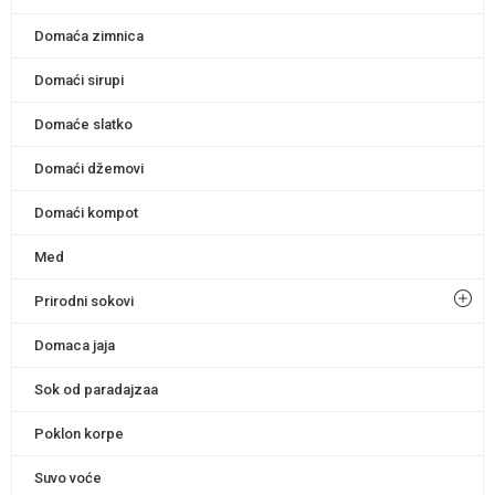
Domaća zimnica
Domaći sirupi
Domaće slatko
Domaći džemovi
Domaći kompot
Med
Prirodni sokovi
Domaca jaja
Sok od paradajzaa
Poklon korpe
Suvo voće