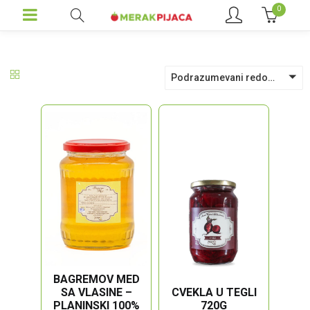
0
Podrazumevani redosled
BAGREMOV MED
CVEKLA U TEGLI
SA VLASINE –
720G
PLANINSKI 100%