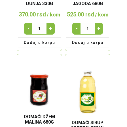
DUNJA 330G
JAGODA 680G
370.00
rsd
525.00
rsd
/ kom
/ kom
Domaće
DOMAĆI
-
+
-
+
slatko
DŽEM
dunja
JAGODA
Dodaj u korpu
Dodaj u korpu
330g
680g
quantity
quantity
DOMAĆI DŽEM
MALINA 680G
DOMAĆI SIRUP