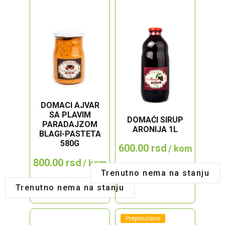
DOMACI AJVAR
SA PLAVIM
DOMAĆI SIRUP
PARADAJZOM
ARONIJA 1L
BLAGI-PASTETA
580G
600.00
rsd
/ kom
800.00
rsd
/ kom
Trenutno nema na stanju
Trenutno nema na stanju
Preporučeno