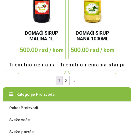
DOMAĆI SIRUP
DOMAĆI SIRUP
MALINA 1L
NANA 1000ML
500.00
rsd
500.00
rsd
/ kom
/ kom
Trenutno nema na stanju
Trenutno nema na stanju
1
2
→
Kategorije Proizvoda
Paket Proizvodi
Sveže voće
Sveže povrće