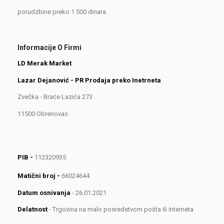
porudzbine preko 1.500 dinara.
Informacije O Firmi
LD Merak Market
Lazar Dejanović - PR Prodaja preko Inetrneta
Zvečka - Braće Lazića 273
11500 Obrenovac
PIB -
112320935
Matični broj -
66024644
Datum osnivanja
- 26.01.2021
Delatnost
- Trgovina na malo posredstvom pošta ili interneta