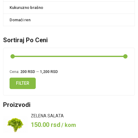
Kukuruzno brašno
Domaći ren
Sortiraj Po Ceni
Cena:
200 RSD
—
1,200 RSD
FILTER
Minimalna
Maksimalna
cena
cena
Proizvodi
ZELENA SALATA
150.00
rsd
/ kom