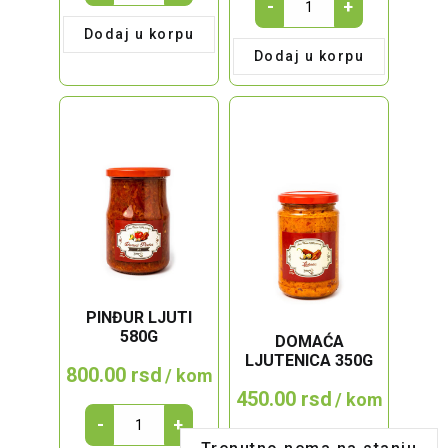
-
+
BLAGI
1l
Dodaj u korpu
580g
quantity
Dodaj u korpu
quantity
PINĐUR LJUTI
580G
DOMAĆA
LJUTENICA 350G
800.00
rsd
/ kom
450.00
rsd
/ kom
PINĐUR
-
+
LJUTI