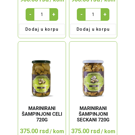
LESKOVAČKI
LESKOVAČKI
-
+
-
+
DOMAĆI
DOMAĆI
AJVAR
AJVAR
Dodaj u korpu
Dodaj u korpu
CEPKANI
MLEVENI
LJUTI
BLAGI
quantity
quantity
MARINIRANI
MARINIRANI
ŠAMPINJONI CELI
ŠAMPINJONI
720G
SECKANI 720G
375.00
rsd
375.00
rsd
/ kom
/ kom