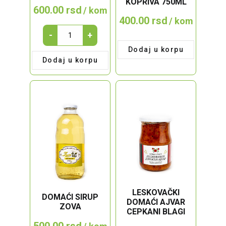
KOPRIVA 750ML
600.00
rsd
/ kom
400.00
rsd
/ kom
DOMAĆI
-
+
DŽEM
Dodaj u korpu
MALINA
Dodaj u korpu
680g
quantity
LESKOVAČKI
DOMAĆI SIRUP
DOMAĆI AJVAR
ZOVA
CEPKANI BLAGI
500.00
rsd