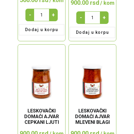
/ kom
900.00
rsd
/ kom
DOMAĆI
-
+
LESKOVAČKI
-
+
SIRUP
DOMAĆI
ZOVA
AJVAR
Dodaj u korpu
quantity
Dodaj u korpu
CEPKANI
BLAGI
quantity
LESKOVAČKI
LESKOVAČKI
DOMAĆI AJVAR
DOMAĆI AJVAR
CEPKANI LJUTI
MLEVENI BLAGI
900.00
rsd
900.00
rsd
/ kom
/ kom