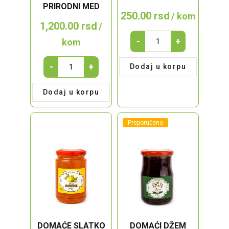
PRIRODNI MED
250.00
rsd
/ kom
1,200.00
rsd
/
Cvekla
-
+
kom
u
tegli
Bagremov
-
+
Dodaj u korpu
720g
med
quantity
sa
Dodaj u korpu
Vlasine
–
Planinski
Preporučeno
100%
prirodni
med
quantity
DOMAĆE SLATKO
DOMAĆI DŽEM