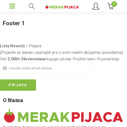
0
Footer 1
Lista Novosti –
Prijava
(Prijavite se danas i saznajte prvi o svim našim akcijama i ponudama)
Već
2.000+ Obrenovčana
kupuje od nas. Pružite nam i Vi poverenje.
O Nama