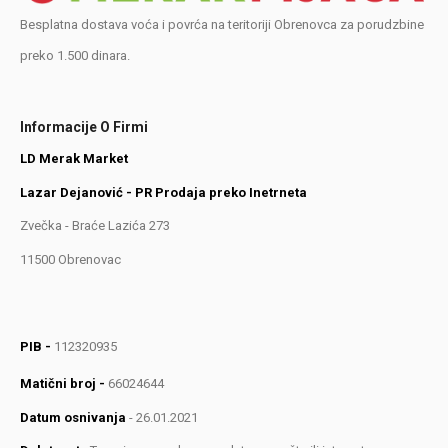
Besplatna dostava voća i povrća na teritoriji Obrenovca za porudzbine
preko 1.500 dinara.
Informacije O Firmi
LD Merak Market
Lazar Dejanović - PR Prodaja preko Inetrneta
Zvečka - Braće Lazića 273
11500 Obrenovac
PIB -
112320935
Matični broj -
66024644
Datum osnivanja
- 26.01.2021