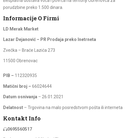
Besplatna dostava voća i povrća na teritoriji Obrenovca za
porudzbine preko 1.500 dinara.
Informacije O Firmi
LD Merak Market
Lazar Dejanović – PR Prodaja preko Inetrneta
Zvečka – Braće Lazića 273
11500 Obrenovac
PIB –
112320935
Matični broj –
66024644
Datum osnivanja
– 26.01.2021
Delatnost
– Trgovina na malo posredstvom pošta ili interneta
Kontakt Info
0695560517