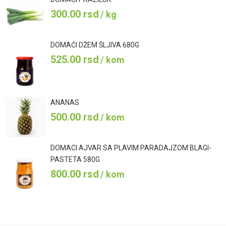
300.00
rsd
/ kg
DOMAĆI DŽEM ŠLJIVA 680G
525.00
rsd
/ kom
ANANAS
500.00
rsd
/ kom
DOMACI AJVAR SA PLAVIM PARADAJZOM BLAGI-
PASTETA 580G
800.00
rsd
/ kom