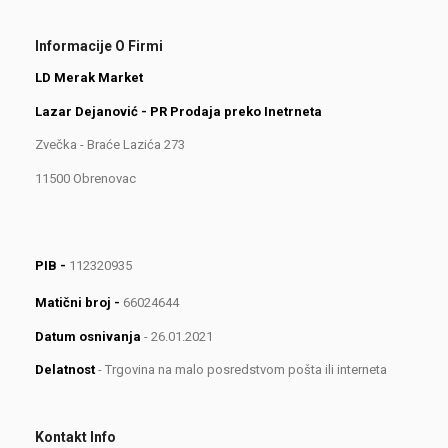
Informacije O Firmi
LD Merak Market
Lazar Dejanović - PR Prodaja preko Inetrneta
Zvečka - Braće Lazića 273
11500 Obrenovac
PIB -
112320935
Matični broj -
66024644
Datum osnivanja
- 26.01.2021
Delatnost
- Trgovina na malo posredstvom pošta ili interneta
Kontakt Info