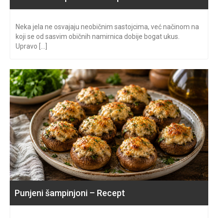
Neka jela ne osvajaju neobičnim sastojcima, već načinom na
koji se od sasvim običnih namirnica dobije bogat ukus.
Upravo [...]
Punjeni šampinjoni – Recept