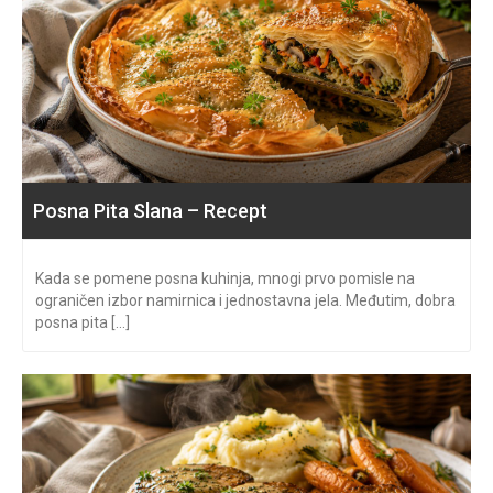
Posna Pita Slana – Recept
Kada se pomene posna kuhinja, mnogi prvo pomisle na
ograničen izbor namirnica i jednostavna jela. Međutim, dobra
posna pita [...]