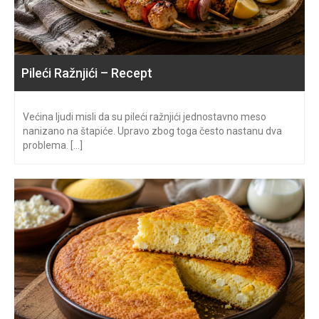
Pileći Ražnjići – Recept
Većina ljudi misli da su pileći ražnjići jednostavno meso
nanizano na štapiće. Upravo zbog toga često nastanu dva
problema. [...]