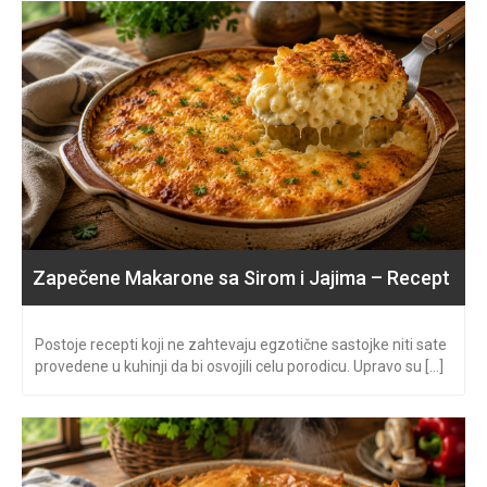
Zapečene Makarone sa Sirom i Jajima – Recept
Postoje recepti koji ne zahtevaju egzotične sastojke niti sate
provedene u kuhinji da bi osvojili celu porodicu. Upravo su [...]