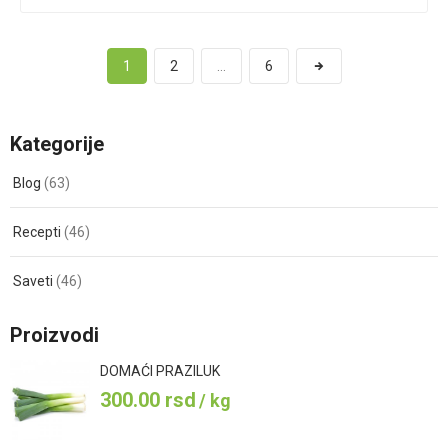
1
2
…
6
Kategorije
Blog
(63)
Recepti
(46)
Saveti
(46)
Proizvodi
DOMAĆI PRAZILUK
300.00
rsd
/ kg