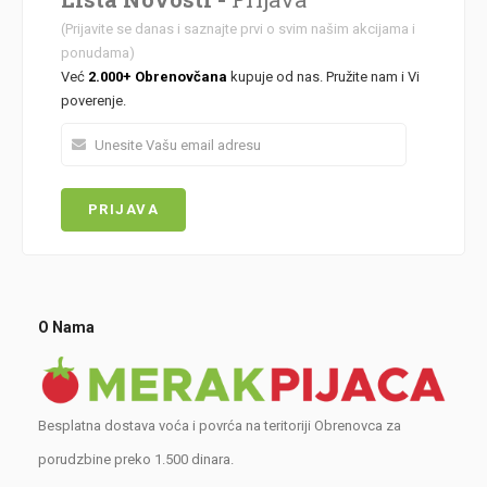
(Prijavite se danas i saznajte prvi o svim našim akcijama i
ponudama)
Već
2.000+ Obrenovčana
kupuje od nas. Pružite nam i Vi
poverenje.
O Nama
Besplatna dostava voća i povrća na teritoriji Obrenovca za
porudzbine preko 1.500 dinara.