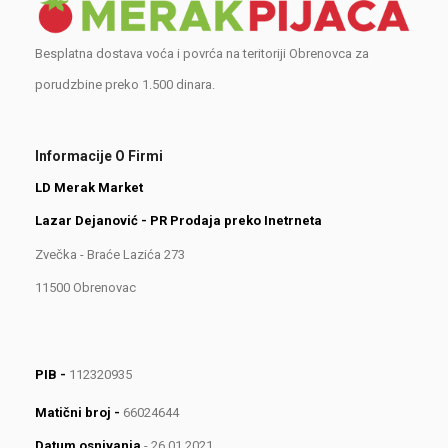
Besplatna dostava voća i povrća na teritoriji Obrenovca za
porudzbine preko 1.500 dinara.
Informacije O Firmi
LD Merak Market
Lazar Dejanović - PR Prodaja preko Inetrneta
Zvečka - Braće Lazića 273
11500 Obrenovac
PIB -
112320935
Matični broj -
66024644
Datum osnivanja
- 26.01.2021