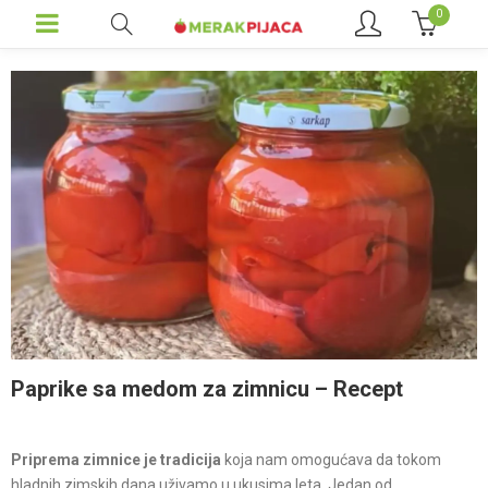
0
Paprike sa medom za zimnicu – Recept
Priprema zimnice je tradicija
koja nam omogućava da tokom
hladnih zimskih dana uživamo u ukusima leta. Jedan od