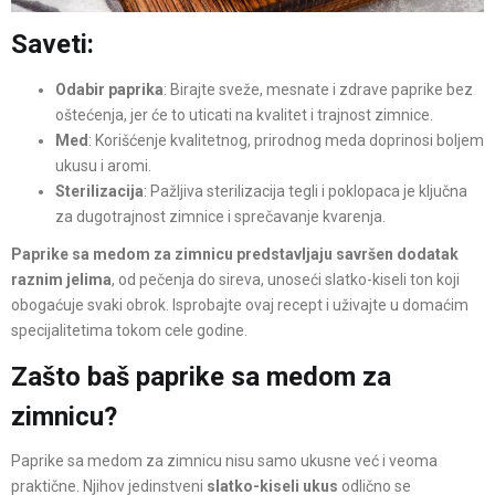
Saveti
:
Odabir paprika
: Birajte sveže, mesnate i zdrave paprike bez
oštećenja, jer će to uticati na kvalitet i trajnost zimnice.
Med
: Korišćenje kvalitetnog, prirodnog meda doprinosi boljem
ukusu i aromi.
Sterilizacija
: Pažljiva sterilizacija tegli i poklopaca je ključna
za dugotrajnost zimnice i sprečavanje kvarenja.
Paprike sa medom za zimnicu predstavljaju savršen dodatak
raznim jelima
, od pečenja do sireva, unoseći slatko-kiseli ton koji
obogaćuje svaki obrok. Isprobajte ovaj recept i uživajte u domaćim
specijalitetima tokom cele godine.
Zašto baš paprike sa medom za
zimnicu?
Paprike sa medom za zimnicu nisu samo ukusne već i veoma
praktične. Njihov jedinstveni
slatko-kiseli ukus
odlično se