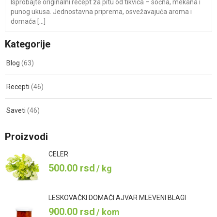
Isprobajte originalni recept za pitu od tikvica – sočna, mekana i
punog ukusa. Jednostavna priprema, osvežavajuća aroma i
domaća [...]
Kategorije
Blog
(63)
Recepti
(46)
Saveti
(46)
Proizvodi
CELER
500.00
rsd
/ kg
LESKOVAČKI DOMAĆI AJVAR MLEVENI BLAGI
900.00
rsd
/ kom