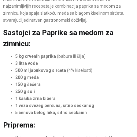
najzanimljivijih recepata je kombinacija paprika sa medom za
zimnicu, koja spaja slatkoću meda sa blagom kiselinom sirćeta,
stvarajući jedinstven gastronomski doživljaj.
Sastojci za Paprike sa medom za
zimnicu:
5 kg crvenih paprika
(babura ili šilja)
3 litra vode
500 ml jabukovog sirćeta
(4% kiselosti)
200 g meda
150 g šećera
250 g soli
1 kašika zrna bibera
1 veza svežeg peršuna, sitno seckanog
5 čenova belog luka, sitno seckanih
Priprema
: