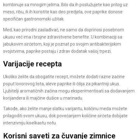
kombinuje sa mnogim jelima. Bilo da ih poslužujete kao prilog uz
meso, ribu, ili ih koristite kao deo predjela, ove paprike donose
specifičan gastronomski užitak.
Med, kao prirodni zaslađivač, ne samo da doprinosi posebnom
ukusu već ima i brojne zdravstvene benefite. U kombinaciji sa
jabukovim sirćetom, koji je poznat po svojim antibakterijskim
svojstvima, paprike postaju i zdrav dodatak vašoj trpezi.
Varijacije recepta
Ukoliko želite da obogatite recept, možete dodati razne začine
poput lovorovog lista, aleve paprike ili čilija za pikantniji ukus.
Ljubitelji aromatičnih začina mogu eksperimentisati sa dodavanjem
korijandera ili majčine dušice u marinadu.
Takođe, ako želite manje slatku varijantu, količinu meda možete
prilagoditi svom ukusu, dok povećanjem količine sirćeta dobijate
intenzivniju kiselkastu notu.
Korisni saveti za čuvanje zimnice