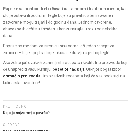
Paprike sa medom treba čuvati na tamnom i hladnom mestu
, kao
što je ostava ili podrum. Tegle koje su pravilno sterilizovane i
zatvorene mogu trajati i do godinu dana. Jednom otvorene,
obavezno ih držite u frižideru i konzumirajte u roku od nekoliko
dana.
Paprike sa medom za zimnicu nisu samo još jedan recept za
zimnicu – to je spoj tradicije, ukusa i zdravlja u jednoj tegli!
Ako želite još ovakvih zanimljivih recepata i kvalitetne proizvode koji
će unaprediti vašu kuhinju,
posetite naš sajt
. Otkrijte bogat izbor
domaćih proizvoda
i inspirativnih recepata koji će vas podstaći na
kulinarske avanture!
PRETHODNO
Koje je najzdravije povrće?
SLEDEĆE