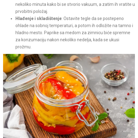
nekoliko minuta kako bi se stvorio vakuum, a zatim ih vratite u
prvobitni položaj.
Hlađenje i skladištenje
: Ostavite tegle da se postepeno
ohlade na sobnoj temperaturi, a potom ih odložite na tamno i
hladno mesto. Paprike sa medom za zimnicu biće spremne
za konzumaciju nakon nekoliko nedelja, kada se ukusi
prožmu.