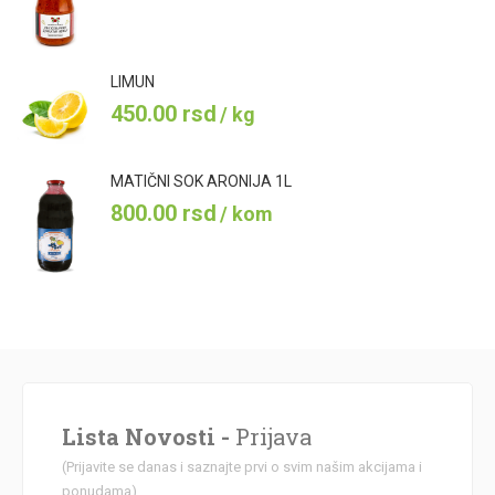
LIMUN
450.00
rsd
/ kg
MATIČNI SOK ARONIJA 1L
800.00
rsd
/ kom
Lista Novosti -
Prijava
(Prijavite se danas i saznajte prvi o svim našim akcijama i
ponudama)