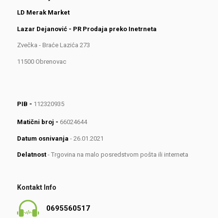
LD Merak Market
Lazar Dejanović - PR Prodaja preko Inetrneta
Zvečka - Braće Lazića 273
11500 Obrenovac
PIB -
112320935
Matični broj -
66024644
Datum osnivanja
- 26.01.2021
Delatnost
- Trgovina na malo posredstvom pošta ili interneta
Kontakt Info
0695560517