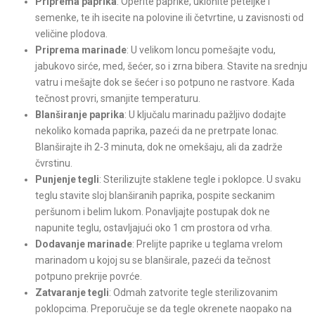
Priprema paprika
: Operite paprike, uklonite peteljke i
semenke, te ih isecite na polovine ili četvrtine, u zavisnosti od
veličine plodova.
Priprema marinade
: U velikom loncu pomešajte vodu,
jabukovo sirće, med, šećer, so i zrna bibera. Stavite na srednju
vatru i mešajte dok se šećer i so potpuno ne rastvore. Kada
tečnost provri, smanjite temperaturu.
Blanširanje paprika
: U ključalu marinadu pažljivo dodajte
nekoliko komada paprika, pazeći da ne pretrpate lonac.
Blanširajte ih 2-3 minuta, dok ne omekšaju, ali da zadrže
čvrstinu.
Punjenje tegli
: Sterilizujte staklene tegle i poklopce. U svaku
teglu stavite sloj blanširanih paprika, pospite seckanim
peršunom i belim lukom. Ponavljajte postupak dok ne
napunite teglu, ostavljajući oko 1 cm prostora od vrha.
Dodavanje marinade
: Prelijte paprike u teglama vrelom
marinadom u kojoj su se blanširale, pazeći da tečnost
potpuno prekrije povrće.
Zatvaranje tegli
: Odmah zatvorite tegle sterilizovanim
poklopcima. Preporučuje se da tegle okrenete naopako na