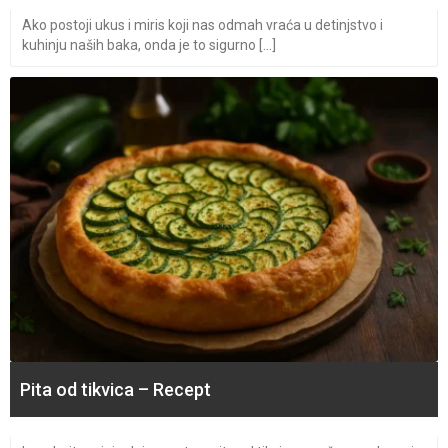
Ako postoji ukus i miris koji nas odmah vraća u detinjstvo i
kuhinju naših baka, onda je to sigurno [...]
Pita od tikvica – Recept