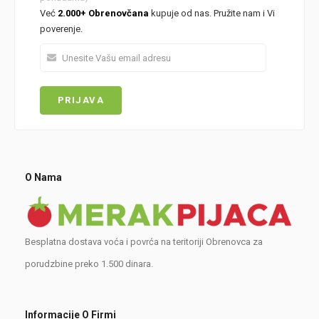
Već
2.000+ Obrenovčana
kupuje od nas. Pružite nam i Vi
poverenje.
O Nama
Besplatna dostava voća i povrća na teritoriji Obrenovca za
porudzbine preko 1.500 dinara.
Informacije O Firmi