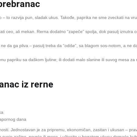
 prebranac
go – to razvija pun, sladak ukus. Takođe, paprika ne sme zveckati na vr
tati ceo, ali mekan. Rerna dodatno “zapeče” spolja, dok pasulj iznutra 
ali ne da ga pliva – pasulj treba da “odiše”, sa blagom sos‑notom, a ne 
nu papriku sa daškom ljutine; ili dodati malo slanine ili suvog mesa z
ranac iz rerne
ka
napornog dana
obnosti. Jednostavan je za pripremu, ekonomičan, zasitan i ukusan – prav
ajte svoje začine, povrće ili meso, i uživajte u bogatom ukusu domaće kuh