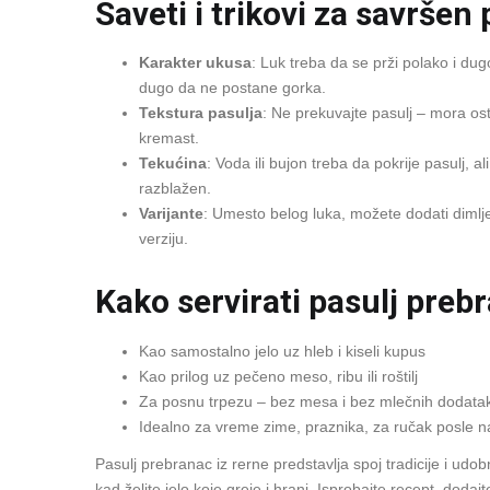
Saveti i trikovi za savršen
Karakter ukusa
: Luk treba da se prži polako i du
dugo da ne postane gorka.
Tekstura pasulja
: Ne prekuvajte pasulj – mora os
kremast.
Tekućina
: Voda ili bujon treba da pokrije pasulj, 
razblažen.
Varijante
: Umesto belog luka, možete dodati dimlje
verziju.
Kako servirati pasulj preb
Kao samostalno jelo uz hleb i kiseli kupus
Kao prilog uz pečeno meso, ribu ili roštilj
Za posnu trpezu – bez mesa i bez mlečnih dodata
Idealno za vreme zime, praznika, za ručak posle 
Pasulj prebranac iz rerne predstavlja spoj tradicije i ud
kad želite jelo koje greje i hrani. Isprobajte recept, dod