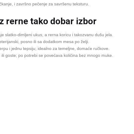
rčkanje, i završno pečenje za savršenu teksturu.
iz rerne tako dobar izbor
je slatko‑dimljeni ukus, a rerna koricu i takozvanu dušu jela.
terijanski, posno ili sa dodatkom mesa po želji.
rpu i jednu tepsiju; idealno za temeljne, domaće ručkove.
 ili goste; po potrebi se povećava količina bez mnogo muke.