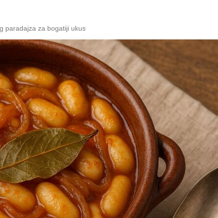
g paradajza za bogatiji ukus