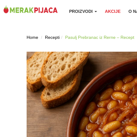
PROIZVODI
AKCIJE
O 
Home
Recepti
Pasulj Prebranac iz Rerne – Recept