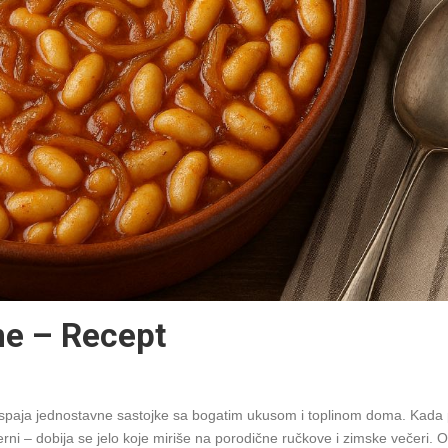
ne – Recept
a spaja jednostavne sastojke sa bogatim ukusom i toplinom doma. Kada 
rni – dobija se jelo koje miriše na porodične ručkove i zimske večeri. O