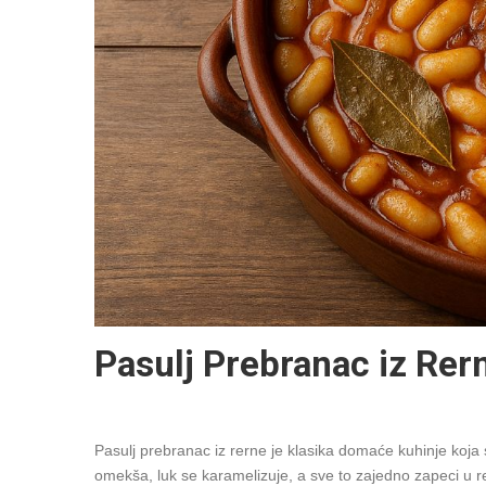
Pasulj Prebranac iz Rer
Pasulj prebranac iz rerne je klasika domaće kuhinje koj
omekša, luk se karamelizuje, a sve to zajedno zapeci u re