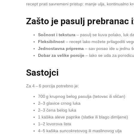
recept prati savremeni pristup: manje ulja, kontinualno k
Zašto je pasulj prebranac 
Sočnost i tekstura
– pasulj se kuva polako, luk da
Fleksibilnost
– recept lako možete prilagoditi vege
Jednostavna priprema
– sav posao ide u jednu še
Dobar za velike porcije
– lako se uda za porodicu
Sastojci
Za 4 – 6 porcija potrebno je:
700 g krupnog belog pasulja (tetovac ili sličan)
2–3 glavice crnog luka
2–3 čena belog luka
1 kašika aleve paprike (slatke ili blago dimljene)
1–2 lovorova lista
4–5 kašika suncokretovog ili maslinovog ulja