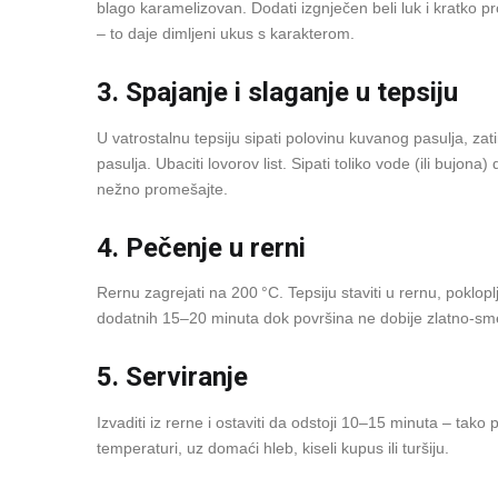
blago karamelizovan. Dodati izgnječen beli luk i kratko pro
– to daje dimljeni ukus s karakterom.
3. Spajanje i slaganje u tepsiju
U vatrostalnu tepsiju sipati polovinu kuvanog pasulja, za
pasulja. Ubaciti lovorov list. Sipati toliko vode (ili bujon
nežno promešajte.
4. Pečenje u rerni
Rernu zagrejati na 200 °C. Tepsiju staviti u rernu, pokloplj
dodatnih 15–20 minuta dok površina ne dobije zlatno‑sm
5. Serviranje
Izvaditi iz rerne i ostaviti da odstoji 10–15 minuta – tako pa
temperaturi, uz domaći hleb, kiseli kupus ili turšiju.