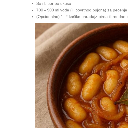
So i biber po ukusu
700 – 900 ml vode (ili povrtnog bujona) za pečenje
(Opcionalno) 1–2 kašike paradajz‑pirea ili rendano