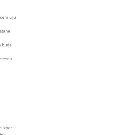
ućem ulju
ostane
da bude
a mesnu
i izbor
inje.