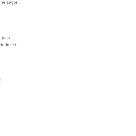
a ne sagori
h pola
dodajte i
i