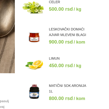
CELER
500.00
rsd
/ kg
LESKOVAČKI DOMAĆI
AJVAR MLEVENI BLAGI
900.00
rsd
/ kom
LIMUN
450.00
rsd
/ kg
MATIČNI SOK ARONIJA
1L
800.00
rsd
/ kom
pasulj
vaj