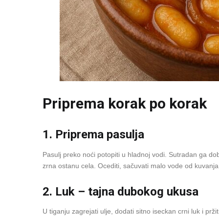
Priprema korak po korak
1. Priprema pasulja
Pasulj preko noći potopiti u hladnoj vodi. Sutradan ga d
zrna ostanu cela. Ocediti, sačuvati malo vode od kuvanja
2. Luk – tajna dubokog ukusa
U tiganju zagrejati ulje, dodati sitno iseckan crni luk i pr