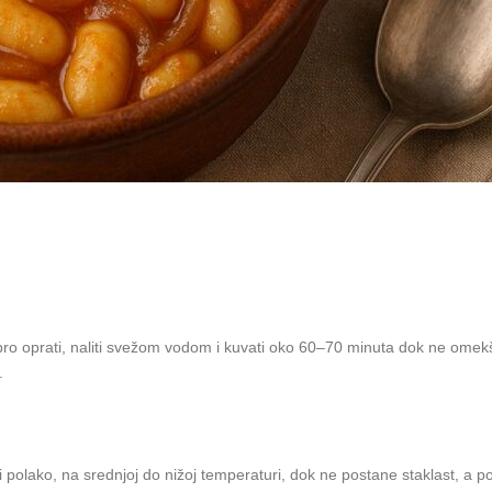
obro oprati, naliti svežom vodom i kuvati oko 60–70 minuta dok ne omekš
.
žiti polako, na srednjoj do nižoj temperaturi, dok ne postane staklast, a 