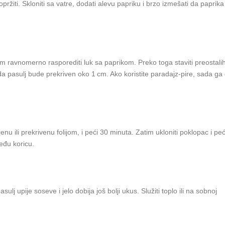
pržiti. Skloniti sa vatre, dodati alevu papriku i brzo izmešati da paprik
tim ravnomerno rasporediti luk sa paprikom. Preko toga staviti preostali
a) da pasulj bude prekriven oko 1 cm. Ako koristite paradajz‑pirе, sada ga 
enu ili prekrivenu folijom, i peći 30 minuta. Zatim ukloniti poklopac i peć
eđu koricu.
sulj upije soseve i jelo dobija još bolji ukus. Služiti toplо ili na sobnoj