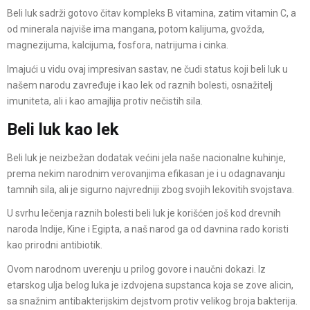
Beli luk sadrži gotovo čitav kompleks B vitamina, zatim vitamin C, a
od minerala najviše ima mangana, potom kalijuma, gvožda,
magnezijuma, kalcijuma, fosfora, natrijuma i cinka.
Imajući u vidu ovaj impresivan sastav, ne čudi status koji beli luk u
našem narodu zavređuje i kao lek od raznih bolesti, osnažitelj
imuniteta, ali i kao amajlija protiv nečistih sila.
Beli luk kao lek
Beli luk je neizbežan dodatak većini jela naše nacionalne kuhinje,
prema nekim narodnim verovanjima efikasan je i u odagnavanju
tamnih sila, ali je sigurno najvredniji zbog svojih lekovitih svojstava.
U svrhu lečenja raznih bolesti beli luk je korišćen još kod drevnih
naroda Indije, Kine i Egipta, a naš narod ga od davnina rado koristi
kao prirodni antibiotik.
Ovom narodnom uverenju u prilog govore i naučni dokazi. Iz
etarskog ulja belog luka je izdvojena supstanca koja se zove alicin,
sa snažnim antibakterijskim dejstvom protiv velikog broja bakterija.