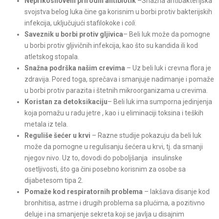
Neprikosnoveni prirodni antibiotik
–Snažna antibakterijska
svojstva belog luka čine ga korisnim u borbi protiv bakterijskih
infekcija, uključujući stafilokoke i
coli
.
Saveznik u borbi protiv gljivica
– Beli luk može da pomogne
u borbi protiv gljivičnih infekcija, kao što su kandida ili kod
atletskog stopala.
Snažna podrška našim crevima
– Uz beli luk i crevna flora je
zdravija. Pored toga, sprečava i smanjuje nadimanje i pomaže
u borbi protiv parazita i štetnih mikroorganizama u crevima.
Koristan za detoksikaciju
– Beli luk ima sumporna jedinjenja
koja pomažu u radu jetre , kao i u eliminaciji toksina i teških
metala iz tela.
Reguliše šećer u krvi
– Razne studije pokazuju da beli luk
može da pomogne u regulisanju šećera u krvi, tj. da smanji
njegov nivo. Uz to, dovodi do poboljšanja insulinske
osetljivosti, što ga čini posebno korisnim za osobe sa
dijabetesom tipa 2.
Pomaže kod respiratornih problema
– lakšava disanje kod
bronhitisa, astme i drugih problema sa plućima, a pozitivno
deluje i na smanjenje sekreta koji se javlja u disajnim