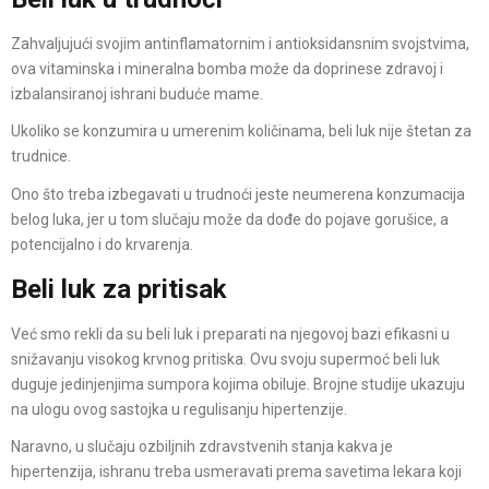
Zahvaljujući svojim antinflamatornim i antioksidansnim svojstvima,
ova vitaminska i mineralna bomba može da doprinese zdravoj i
izbalansiranoj ishrani buduće mame.
Ukoliko se konzumira u umerenim količinama, beli luk nije štetan za
trudnice.
Ono što treba izbegavati u trudnoći jeste neumerena konzumacija
belog luka, jer u tom slučaju može da dođe do pojave gorušice, a
potencijalno i do krvarenja.
Beli luk za pritisak
Već smo rekli da su beli luk i preparati na njegovoj bazi efikasni u
snižavanju visokog krvnog pritiska. Ovu svoju supermoć beli luk
duguje jedinjenjima sumpora kojima obiluje. Brojne studije ukazuju
na ulogu ovog sastojka u regulisanju hipertenzije.
Naravno, u slučaju ozbiljnih zdravstvenih stanja kakva je
hipertenzija, ishranu treba usmeravati prema savetima lekara koji