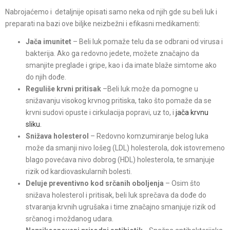
Nabrojaćemo i detaljnije opisati samo neka od njih gde su beli luk i
preparati na bazi ove biljke neizbežni i efikasni medikamenti:
Jača imunitet
– Beli luk pomaže telu da se odbrani od virusa i
bakterija. Ako ga redovno jedete, možete značajno da
smanjite preglade i gripe, kao i da imate blaže simtome ako
do njih dođe.
Reguliše krvni pritisak
–Beli luk može da pomogne u
snižavanju visokog krvnog pritiska, tako što pomaže da se
krvni sudovi opuste i cirkulacija popravi, uz to, i
jača krvnu
sliku.
Snižava holesterol
– Redovno komzumiranje belog luka
može da smanji nivo lošeg (LDL) holesterola, dok istovremeno
blago povećava nivo dobrog (HDL) holesterola, te smanjuje
rizik od kardiovaskularnih bolesti.
Deluje preventivno kod srčanih oboljenja
– Osim što
snižava holesterol i pritisak, beli luk sprečava da dođe do
stvaranja krvnih ugrušaka i time značajno smanjuje rizik od
srčanog i moždanog udara.