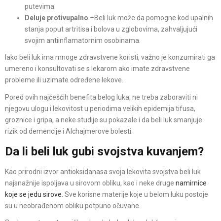
putevima.
Deluje protivupalno
–Beli luk može da pomogne kod upalnih
stanja poput artritisa i bolova u zglobovima, zahvaljujući
svojim antiinflamatornim osobinama.
Iako beli luk ima mnoge zdravstvene koristi, važno je konzumirati ga
umereno i konsultovati se s lekarom ako imate zdravstvene
probleme ili uzimate određene lekove.
Pored ovih najčešćih benefita belog luka, ne treba zaboraviti ni
njegovu ulogu i lekovitost u periodima velikih epidemija tifusa,
groznice i gripa, a neke studije su pokazale i da beli luk smanjuje
rizik od demencije i Alchajmerove bolesti.
Da li beli luk gubi svojstva kuvanjem?
Kao prirodni izvor antioksidanasa svoja lekovita svojstva beli luk
najsnažnije ispoljava u sirovom obliku, kao i neke druge
namirnice
koje se jedu sirove
. Sve korisne materije koje u belom luku postoje
su u neobrađenom obliku potpuno očuvane.