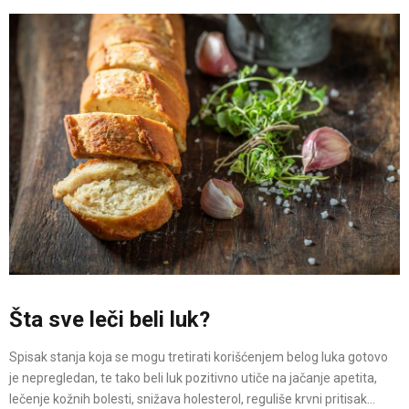
Šta sve leči beli luk?
Spisak stanja koja se mogu tretirati korišćenjem belog luka gotovo
je nepregledan, te tako beli luk pozitivno utiče na jačanje apetita,
lečenje kožnih bolesti, snižava holesterol, reguliše krvni pritisak…