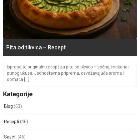
Pita od tikvica – Recept
Isprobajte originalni recept za pitu od tikvica – sočna, mekana i
punog ukusa. Jednostavna priprema, osvežavajuća aroma i
domaća [...]
Kategorije
Blog
(63)
Recepti
(46)
Saveti
(46)