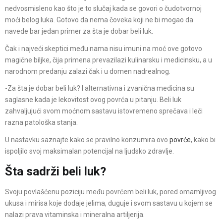
nedvosmisleno kao što je to slučaj kada se govori o čudotvornoj
moći belog luka. Gotovo da nema čoveka koji ne bi mogao da
navede bar jedan primer za šta je dobar beli luk.
Čak i najveći skeptici među nama nisu imuni na moć ove gotovo
magične biljke, čija primena prevazilazi kulinarsku i medicinsku, a u
narodnom predanju zalazi čak i u domen nadrealnog.
-Za šta je dobar beli luk? I alternativna i zvanična medicina su
saglasne kada je lekovitost ovog povrća u pitanju. Beli luk
zahvaljujući svom moćnom sastavu istovremeno sprečava i leči
razna patološka stanja.
U nastavku saznajte kako se pravilno konzumira ovo
povrće
, kako bi
ispoljilo svoj maksimalan potencijal na ljudsko zdravlje.
Šta sadrži beli luk?
Svoju povlašćenu poziciju među povrćem beli luk, pored omamljivog
ukusa i mirisa koje dodaje jelima, duguje i svom sastavu u kojem se
nalazi prava vitaminska i mineralna artiljerija.