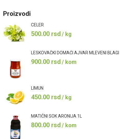
Proizvodi
CELER
500.00
rsd
/ kg
LESKOVAČKI DOMAĆI AJVAR MLEVENI BLAGI
900.00
rsd
/ kom
LIMUN
450.00
rsd
/ kg
MATIČNI SOK ARONIJA 1L
800.00
rsd
/ kom