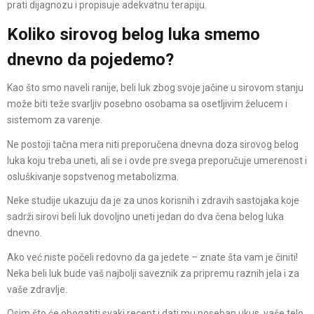
prati dijagnozu i propisuje adekvatnu terapiju.
Koliko sirovog belog luka smemo
dnevno da pojedemo?
Kao što smo naveli ranije, beli luk zbog svoje jačine u sirovom stanju
može biti teže svarljiv posebno osobama sa osetljivim želucem i
sistemom za varenje.
Ne postoji tačna mera niti preporučena dnevna doza sirovog belog
luka koju treba uneti, ali se i ovde pre svega preporučuje umerenost i
osluškivanje sopstvenog metabolizma.
Neke studije ukazuju da je za unos korisnih i zdravih sastojaka koje
sadrži sirovi beli luk dovoljno uneti jedan do dva čena belog luka
dnevno.
Ako već niste počeli redovno da ga jedete – znate šta vam je činiti!
Neka beli luk bude vaš najbolji saveznik za pripremu raznih jela i za
vaše zdravlje.
Osim što će obogatiti svaki recept i dati mu poseban ukus, vaše telo