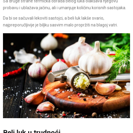
Sa druge strane termička obrada belog luka olakšava njegovu
probavu i ublažava jačinu, ali i umanjuje količinu korisnih sastojaka.
Da bi se sačuvali lekoviti sastojci, a beli luk lakše svario,
najpreporučljivije je biljku sasvim malo propržiti na blagoj vatri.
Beli luk u trudnoći