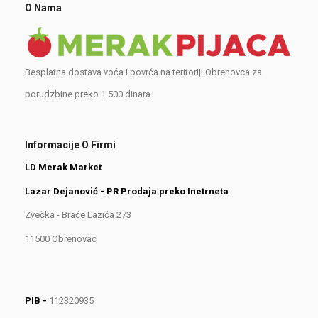
O Nama
Besplatna dostava voća i povrća na teritoriji Obrenovca za
porudzbine preko 1.500 dinara.
Informacije O Firmi
LD Merak Market
Lazar Dejanović - PR Prodaja preko Inetrneta
Zvečka - Braće Lazića 273
11500 Obrenovac
PIB -
112320935