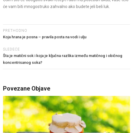
će vam biti mnogostruko zahvalno ako budete jeli beli luk.
PRETHODNO
Koja hrana je posna – pravila posta na vodi i ulju
SLEDEĆE
Šta je matični sok i koja je ključna razlika između matičnog i običnog
koncentrisanog soka?
Povezane Objave