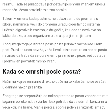
režimu. Tada se prilagođava jednostavnijoj ishrani, manjem unosu
masnoća i često pravilnijem ritmu obroka.
Tokom vremena kada postimo, ne dolazi samo do promene u
izboru namirnica, već i do promena u radu digestivnog sistema.
Lučenje digestivnih enzima je drugačije, želudac se navikava na
lakše obroke, a ceo organizam ulazi u sporiji, mirniji ritam.
Zbog svega toga je ishrana posle posta jednako važna kao i sam
post. Pravilan unos
povrća
, voća i kvalitetnih namirnica nakon posta
ne znači da treba da se odreknemo praznične trpeze, već postepen
i promišljen povratak mrsnoj hrani.
Kada se omrsiti posle posta?
Način na koji se omrsimo direktno utiče na to kako ćemo se osećati
u danima nakon praznika.
Zbog toga se preporučuje da nakon prestanka posta započnete mrs
laganim obrokom, bez žurbe i bez potrebe da se odmah konzumira
veća količina hrane. Manje porcije, sporije jedenje i razmak između