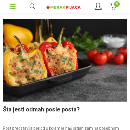
0
Šta jesti odmah posle posta?
Post predstavlja period u kojem je naš organizam na posebnom