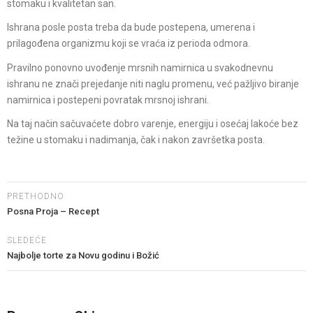
stomaku i kvalitetan san.
Ishrana posle posta treba da bude postepena, umerena i
prilagođena organizmu koji se vraća iz perioda odmora.
Pravilno ponovno uvođenje mrsnih namirnica u svakodnevnu
ishranu ne znači prejedanje niti naglu promenu, već pažljivo biranje
namirnica i postepeni povratak mrsnoj ishrani.
Na taj način sačuvaćete dobro varenje, energiju i osećaj lakoće bez
težine u stomaku i nadimanja, čak i nakon završetka posta.
PRETHODNO
Posna Proja – Recept
SLEDEĆE
Najbolje torte za Novu godinu i Božić