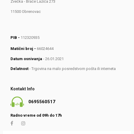
Zvečka - Braće Lazića 273
11500 Obrenovac
PIB -
112320935
Matični broj -
66024644
Datum osnivanja
- 26.01.2021
Delatnost
- Trgovina na malo posredstvom pošta ili interneta
Kontakt Info
0695560517
Radno vreme od 09h do 17h