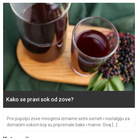
Kako se pravi sok od zove?
Prvi pupoljci zove mnogima izmame setni osmeh i nostalgiju za
domaćim sokom koji su pripremale bake i mame. Ovaj [...]