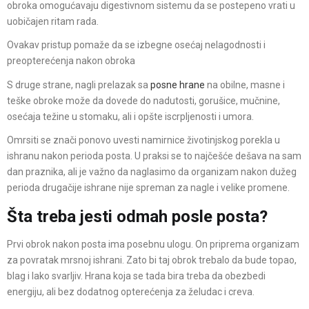
obroka omogućavaju digestivnom sistemu da se postepeno vrati u
uobičajen ritam rada.
Ovakav pristup pomaže da se izbegne osećaj nelagodnosti i
preopterećenja nakon obroka
S druge strane, nagli prelazak sa
posne hrane
na obilne, masne i
teške obroke može da dovede do nadutosti, gorušice, mučnine,
osećaja težine u stomaku, ali i opšte iscrpljenosti i umora.
Omrsiti se znači ponovo uvesti namirnice životinjskog porekla u
ishranu nakon perioda posta. U praksi se to najčešće dešava na sam
dan praznika, ali je važno da naglasimo da organizam nakon dužeg
perioda drugačije ishrane nije spreman za nagle i velike promene.
Šta treba jesti odmah posle posta?
Prvi obrok nakon posta ima posebnu ulogu. On priprema organizam
za povratak mrsnoj ishrani. Zato bi taj obrok trebalo da bude topao,
blag i lako svarljiv. Hrana koja se tada bira treba da obezbedi
energiju, ali bez dodatnog opterećenja za želudac i creva.