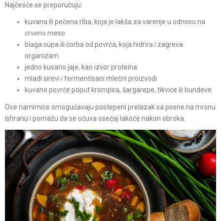
Najčešće se preporučuju:
kuvana ili pečena riba, koja je lakša za varenje u odnosu na
crveno meso
blaga supa ili čorba od povrća, koja hidrira i zagreva
organizam
jedno kuvano jaje, kao izvor proteina
mladi sirevi i fermentisani mlečni proizvodi
kuvano povrće poput krompira, šargarepe, tikvice ili bundeve
Ove namirnice omogućavaju postepeni prelazak sa posne na mrsnu
ishranu i pomažu da se očuva osećaj lakoće nakon obroka.