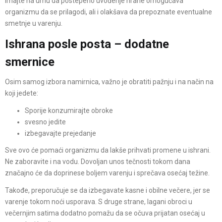
Imajte na umu da postepeno uvođenje hrane omogućava
organizmu da se prilagodi, ali i olakšava da prepoznate eventualne
smetnje u varenju.
Ishrana posle posta – dodatne
smernice
Osim samog izbora namirnica, važno je obratiti pažnju i na način na
koji jedete:
Sporije konzumirajte obroke
svesno jedite
izbegavajte prejedanje
Sve ovo će pomaći organizmu da lakše prihvati promene u ishrani.
Ne zaboravite i na vodu. Dovoljan unos tečnosti tokom dana
značajno će da doprinese boljem varenju i sprečava osećaj težine.
Takođe, preporučuje se da izbegavate kasne i obilne večere, jer se
varenje tokom noći usporava. S druge strane, lagani obroci u
večernjim satima dodatno pomažu da se očuva prijatan osećaj u