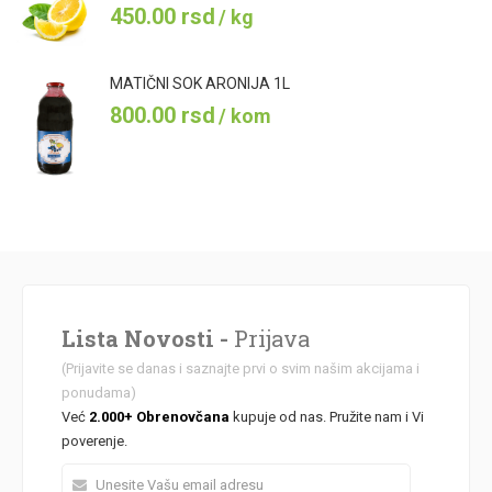
450.00
rsd
/ kg
MATIČNI SOK ARONIJA 1L
800.00
rsd
/ kom
Lista Novosti -
Prijava
(Prijavite se danas i saznajte prvi o svim našim akcijama i
ponudama)
Već
2.000+ Obrenovčana
kupuje od nas. Pružite nam i Vi
poverenje.