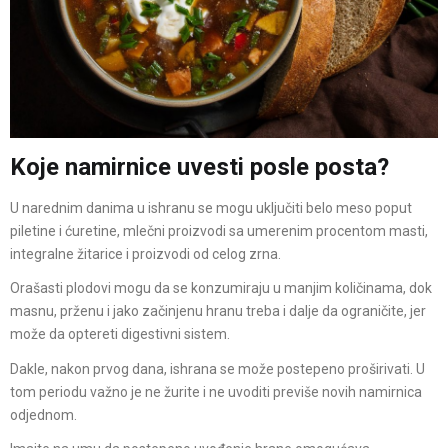
Koje namirnice uvesti posle posta?
U narednim danima u ishranu se mogu uključiti belo meso poput
piletine i ćuretine, mlečni proizvodi sa umerenim procentom masti,
integralne žitarice i proizvodi od celog zrna.
Orašasti plodovi mogu da se konzumiraju u manjim količinama, dok
masnu, prženu i jako začinjenu hranu treba i dalje da ograničite, jer
može da optereti digestivni sistem.
Dakle, nakon prvog dana, ishrana se može postepeno proširivati. U
tom periodu važno je ne žurite i ne uvoditi previše novih namirnica
odjednom.