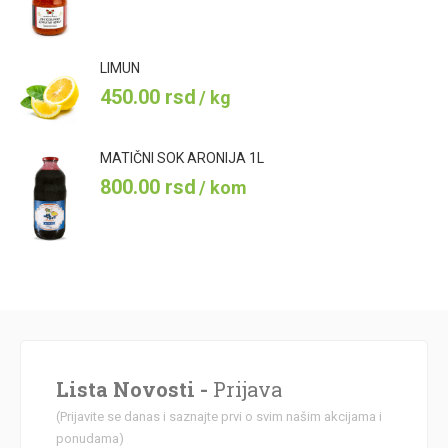
LIMUN
450.00
rsd
/ kg
MATIČNI SOK ARONIJA 1L
800.00
rsd
/ kom
Lista Novosti -
Prijava
(Prijavite se danas i saznajte prvi o svim našim akcijama i
ponudama)