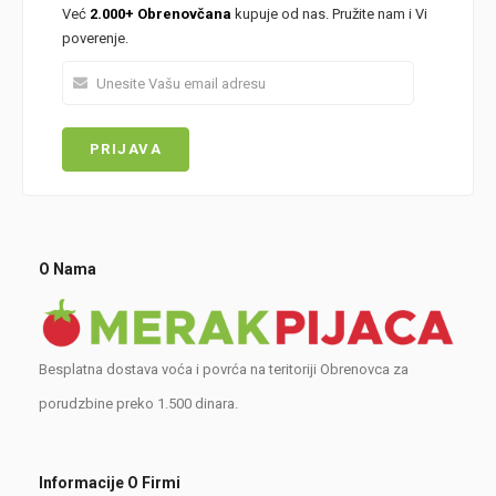
Već
2.000+ Obrenovčana
kupuje od nas. Pružite nam i Vi
poverenje.
O Nama
Besplatna dostava voća i povrća na teritoriji Obrenovca za
porudzbine preko 1.500 dinara.
Informacije O Firmi