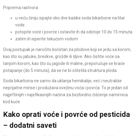
Priprema rastvora:
u veću činiju sipajte oko dve kašike soda bikarbone na litar
vode
potopite voće i povrće i ostavite ih da odstoje 10 do 15 minuta
zatim ih isperite tekućom vodom
Ovaj postupak je naročito koristan za plodove koji se jedu sa korom,
kao što su jabuke, breskve, grožđe ili šljive. Ako čistite voće sa
tanjom korom, kao što su jagode ili maline, preporučuje se kraće
potapanje (do 5 minuta), da se ne bi oštetila struktura ploda.
Soda bikarbona ne samo da uklanja hemikalije, već i neutrališe
neprijatne mirise i produžava svežinu voća i povrća. To je jedan od
najjeftinijih i najefikasnijih načina za bezbedno čišćenje namirnica
kod kuće.
Kako oprati voće i povrće od pesticida
– dodatni saveti