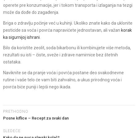
operete pre konzumacije, jer i tokom transporta i izlaganja na tezgi
može da dođe do zagađenja.
Briga o zdravlju počinje već u kuhinji. Ukoliko znate kako da uklonite
pesticide sa voća i povrća napravićete jednostavan, ali važan
korak
ka sigurnijoj ishrani
.
Bilo da koristite zeolit, soda bikarbonu ili kombinujete više metoda,
rezultati su isti – čiste, sveže i zdrave namirnice bez štetnih
ostataka.
Naviknite se da pranje voća i povrća postane deo svakodnevne
rutine i vaše telo će vam biti zahvalno, a ukus prirodnog voća i
povrća biće puniji i lepši nego ikada.
PRETHODNO
Posne kiflice – Recept za svaki dan
SLEDEĆE
Kako da ne puca slavski kolač?