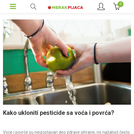
0
Kako ukloniti pesticide sa voća i povrća?
Voće i povrće su neizostavan deo zdrave ishrane, no nažalost često