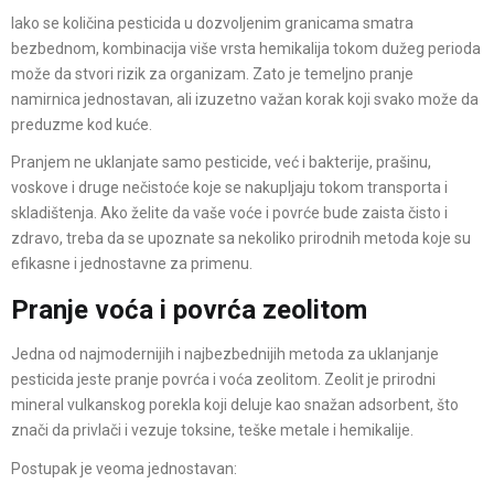
Iako se količina pesticida u dozvoljenim granicama smatra
bezbednom, kombinacija više vrsta hemikalija tokom dužeg perioda
može da stvori rizik za organizam. Zato je temeljno pranje
namirnica jednostavan, ali izuzetno važan korak koji svako može da
preduzme kod kuće.
Pranjem ne uklanjate samo pesticide, već i bakterije, prašinu,
voskove i druge nečistoće koje se nakupljaju tokom transporta i
skladištenja. Ako želite da vaše voće i povrće bude zaista čisto i
zdravo, treba da se upoznate sa nekoliko prirodnih metoda koje su
efikasne i jednostavne za primenu.
Pranje voća i povrća zeolitom
Jedna od najmodernijih i najbezbednijih metoda za uklanjanje
pesticida jeste pranje povrća i voća zeolitom. Zeolit je prirodni
mineral vulkanskog porekla koji deluje kao snažan adsorbent, što
znači da privlači i vezuje toksine, teške metale i hemikalije.
Postupak je veoma jednostavan: