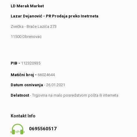
LD Merak Market
Lazar Dejanović - PR Prodaja preko Inetrneta
Zvečka - Braće Lazića 273
11500 Obrenovac
PIB -
112320935
Matični broj -
66024644
Datum osnivanja
- 26.01.2021
Delatnost
- Trgovina na malo posredstvom pošta ili interneta
Kontakt Info
0695560517