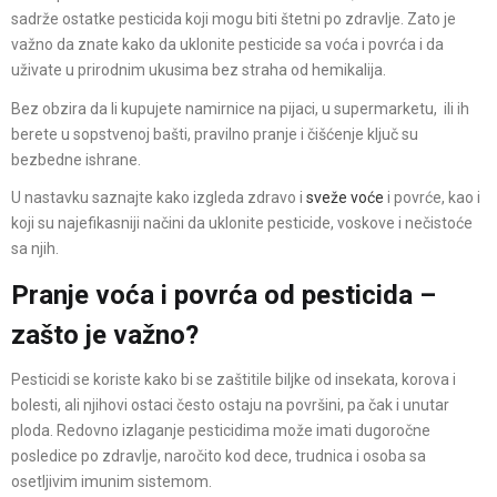
sadrže ostatke pesticida koji mogu biti štetni po zdravlje. Zato je
važno da znate kako da uklonite pesticide sa voća i povrća i da
uživate u prirodnim ukusima bez straha od hemikalija.
Bez obzira da li kupujete namirnice na pijaci, u supermarketu, ili ih
berete u sopstvenoj bašti, pravilno pranje i čišćenje ključ su
bezbedne ishrane.
U nastavku saznajte kako izgleda zdravo i
sveže voće
i povrće, kao i
koji su najefikasniji načini da uklonite pesticide, voskove i nečistoće
sa njih.
Pranje voća i povrća od pesticida –
zašto je važno?
Pesticidi se koriste kako bi se zaštitile biljke od insekata, korova i
bolesti, ali njihovi ostaci često ostaju na površini, pa čak i unutar
ploda. Redovno izlaganje pesticidima može imati dugoročne
posledice po zdravlje, naročito kod dece, trudnica i osoba sa
osetljivim imunim sistemom.