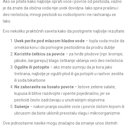
Ako se pitate kako najbolje oprati voće i povrće od pesticida, važno
je da znate da obična voda nije uvek dovoljna. Iako spira prašinu i
deo nečistoća, mnogi pesticidi su vodootporni i ne rastvaraju se
lako.
Evo nekoliko praktičnih saveta kako da postignete najbolje rezultate:
Uvek perite pod mlazom hladne vode
– topla voda može da
omekša koru i da pomogne pesticidima da prodru dublje
Koristite četkicu za
povrće
– za tvrđe plodove (npr. krompir,
jabuke, šargarepu) blago četkanje uklanja veći deo nečistoća
Ogulite ili potopite
– ako imate sumnju da je kora jako
tretirana, najbolje je oguliti plod ili ga potopiti u rastvor zeolita
ili soda bikarbone
Ne zaboravite na lisnato povrće
– listove zelene salate,
kupusa ili blitve razdvojite i operite pojedinačno, jer se
pesticidi često zadržavaju u unutrašnjim slojevima
Sušenje
– nakon pranja osušite voće i povrće čistom krpom ili
ubrusom da biste uklonili preostalu vlagu i mikroorganizme.
Ove jednostavne navike mogu značajno da smanje unos štetnih