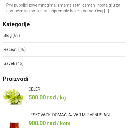
Prvi pupoljci zove mnogima izmame setni osmeh i nostalgiju za
domaćim sokom koji su pripremale bake i mame. Ovaj [...]
Kategorije
Blog
(63)
Recepti
(46)
Saveti
(46)
Proizvodi
CELER
500.00
rsd
/ kg
LESKOVAČKI DOMAĆI AJVAR MLEVENI BLAGI
900.00
rsd
/ kom