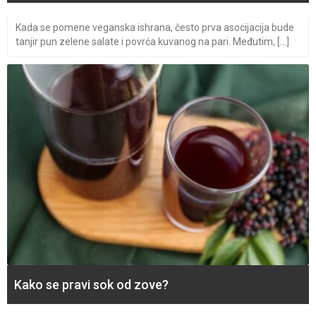
Kada se pomene veganska ishrana, često prva asocijacija bude
tanjir pun zelene salate i povrća kuvanog na pari. Međutim, [...]
Kako se pravi sok od zove?