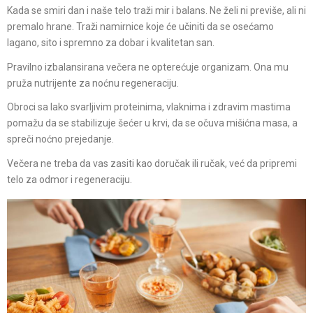
Kada se smiri dan i naše telo traži mir i balans. Ne želi ni previše, ali ni
premalo hrane. Traži namirnice koje će učiniti da se osećamo
lagano, sito i spremno za dobar i kvalitetan san.
Pravilno izbalansirana večera ne opterećuje organizam. Ona mu
pruža nutrijente za noćnu regeneraciju.
Obroci sa lako svarljivim proteinima, vlaknima i zdravim mastima
pomažu da se stabilizuje šećer u krvi, da se očuva mišićna masa, a
spreči noćno prejedanje.
Večera ne treba da vas zasiti kao doručak ili ručak, već da pripremi
telo za odmor i regeneraciju.