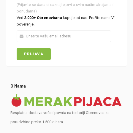
(Prijavite se danas i saznajte prvi o svim našim akcijama i
ponudama)
Već
2.000+ Obrenovčana
kupuje od nas. Pružite nam i Vi
poverenje.
O Nama
Besplatna dostava voća i povrća na teritoriji Obrenovca za
porudzbine preko 1.500 dinara.