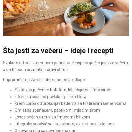
Šta jesti za večeru – ideje i recepti
Svakom od nas vremenom ponestane inspiracija šta jesti za večeru,
a da to budu brzi, laki i zdravi obroci.
Pripremili smo za vas interesantne predloge:
Salata sa pečenim batatom, leblebijama i feta sirom
Tikvice u sosu od pavlake i pilećih fileta
Krem čorba od brokolija i badema sa tostiranim semenkama
Omlet sa spanaćem, paprikom i mladim sirom
Losos pečen u rerni sa limunom i blitvom
Integralni sendvič sa tunjevinom, avokadom i rukolom
Grilovana riba sa povrćem na pari