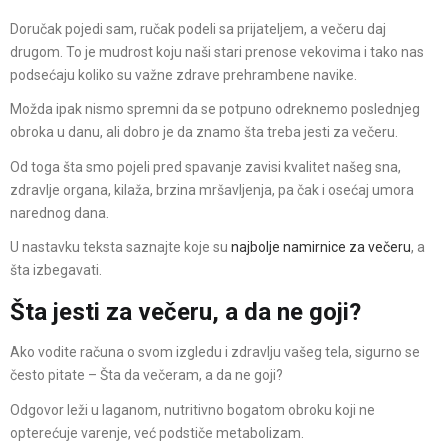
Doručak pojedi sam, ručak podeli sa prijateljem, a večeru daj
drugom. To je mudrost koju naši stari prenose vekovima i tako nas
podsećaju koliko su važne zdrave prehrambene navike.
Možda ipak nismo spremni da se potpuno odreknemo poslednjeg
obroka u danu, ali dobro je da znamo šta treba jesti za večeru.
Od toga šta smo pojeli pred spavanje zavisi kvalitet našeg sna,
zdravlje organa, kilaža, brzina mršavljenja, pa čak i osećaj umora
narednog dana.
U nastavku teksta saznajte koje su
najbolje namirnice za večeru
, a
šta izbegavati.
Šta jesti za večeru, a da ne goji?
Ako vodite računa o svom izgledu i zdravlju vašeg tela, sigurno se
često pitate – Šta da večeram, a da ne goji?
Odgovor leži u laganom, nutritivno bogatom obroku koji ne
opterećuje varenje, već podstiče metabolizam.