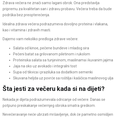
Zdrava večera ne znači samo lagani obrok. Ona predstavlja
pripremu za kvalitetan san i zdravu probavu. Večera treba da bude
podrška bez preopterećenja.
Idealna zdrava večera podrazumeva dovoljno proteina i vlakana,
kao i vitamina i zdravih masti.
Dajemo vam nekoliko predloga zdrave večere:
Salata od kinoe, pečene bundeve i mladog sira
Pečeni batat sa grilovanom piletinom i rukolom
Proteinska salata sa tunjevinom, maslinama i kuvanim jajima
Jaja na oko uz avokado i integralni tost
Supa od tikvica i praziluka sa dodatkom semenki
Skuvana heljda uz povrće sa roštilja i kašičica maslinovog ulja
Šta jesti za večeru kada si na dijeti?
Nekada je dijeta podrazumevala odricanje od večere. Danas se
potpuno preskakanje večernjeg obroka smatra greškom.
Nevečeravanje neće ubrzati mršavljenje, dok će pametno osmišljen