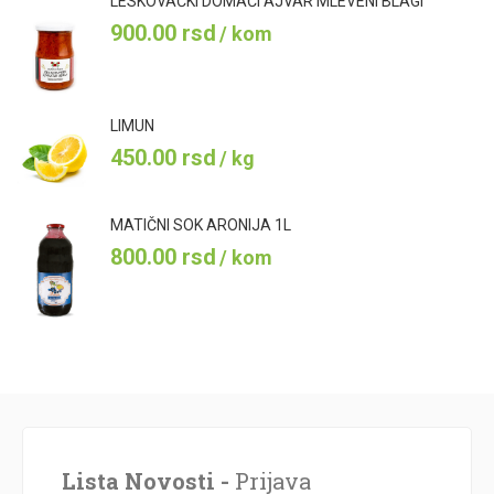
LESKOVAČKI DOMAĆI AJVAR MLEVENI BLAGI
900.00
rsd
/ kom
LIMUN
450.00
rsd
/ kg
MATIČNI SOK ARONIJA 1L
800.00
rsd
/ kom
Lista Novosti -
Prijava