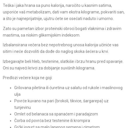
Teška i jaka hrana sa puno kalorija, naročito u kasnim satima,
usporiće vaš metabolizam, dati vam ekstra kilograme, pokvariti san,
a što je najneprijatnije, ujutru ćete se osećati naduto i umorno.
Zato su pametan izbor proteinski obroci bogati vlaknima i zdravim
mastima, sa niskim glikemijskim indeksom.
Izbalansirana večera bez nepotrebnog unosa kalorija učiniće vas
sitim i neće dozvoliti da dođe do naglog skoka šećera u krvi.
Izbegavajte beli hleb, testenine, slatkiše i brzu hranu pred spavanje.
Oni su najveći krivci za dobijanje suvišnih kilograma.
Predlozi večere koja ne goji:
Grilovana piletina ili ćuretina uz salatu od rukole i maslinovog
ulja
Povrće kuvano na pari (brokoli, tikvice, šargarepa) uz
tunjevinu
Omlet od belanaca sa spanaćem i paradajzom
Čorba od povrća bez testenine ili krompira
Grčki jogurt sa malo lanenog semena i cimetom